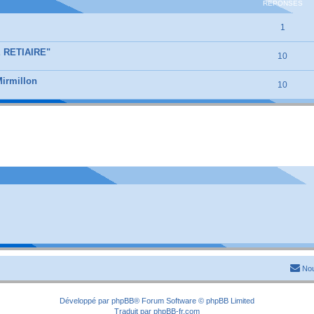
RÉPONSES
1
E RETIAIRE"
10
Mirmillon
10
Nou
Développé par
phpBB
® Forum Software © phpBB Limited
Traduit par
phpBB-fr.com