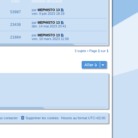
VUES
DERNIER MESSAGE
par
MEPHISTO 13
53987
ven. 9 juin 2023 18:19
par
MEPHISTO 13
23436
dim. 14 mai 2023 20:41
par
MEPHISTO 13
21884
ven. 10 mars 2023 11:58
3 sujets • Page
1
sur
1
Aller à
s contacter
Supprimer les cookies
Heures au format
UTC+02:00