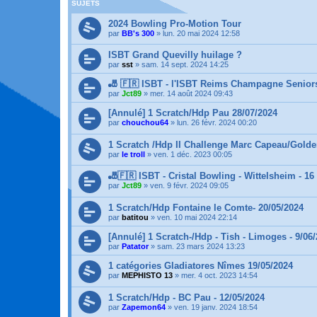
SUJETS
2024 Bowling Pro-Motion Tour
par
BB's 300
»
lun. 20 mai 2024 12:58
ISBT Grand Quevilly huilage ?
par
sst
»
sam. 14 sept. 2024 14:25
🎳 🇫🇷 ISBT - l'ISBT Reims Champagne Seniors
par
Jct89
»
mer. 14 août 2024 09:43
[Annulé] 1 Scratch/Hdp Pau 28/07/2024
par
chouchou64
»
lun. 26 févr. 2024 00:20
1 Scratch /Hdp II Challenge Marc Capeau/Golde
par
le troll
»
ven. 1 déc. 2023 00:05
🎳🇫🇷 ISBT - Cristal Bowling - Wittelsheim - 16
par
Jct89
»
ven. 9 févr. 2024 09:05
1 Scratch/Hdp Fontaine le Comte- 20/05/2024
par
batitou
»
ven. 10 mai 2024 22:14
[Annulé] 1 Scratch-/Hdp - Tish - Limoges - 9/06
par
Patator
»
sam. 23 mars 2024 13:23
1 catégories Gladiatores Nîmes 19/05/2024
par
MEPHISTO 13
»
mer. 4 oct. 2023 14:54
1 Scratch/Hdp - BC Pau - 12/05/2024
par
Zapemon64
»
ven. 19 janv. 2024 18:54