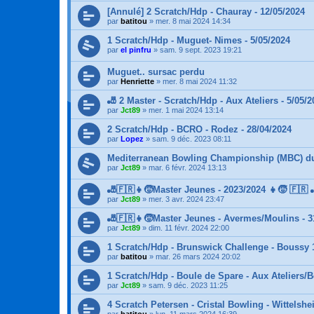
[Annulé] 2 Scratch/Hdp - Chauray - 12/05/2024
par
batitou
»
mer. 8 mai 2024 14:34
1 Scratch/Hdp - Muguet- Nimes - 5/05/2024
par
el pinfru
»
sam. 9 sept. 2023 19:21
Muguet.. sursac perdu
par
Henriette
»
mer. 8 mai 2024 11:32
🎳 2 Master - Scratch/Hdp - Aux Ateliers - 5/05/2
par
Jct89
»
mer. 1 mai 2024 13:14
2 Scratch/Hdp - BCRO - Rodez - 28/04/2024
par
Lopez
»
sam. 9 déc. 2023 08:11
Mediterranean Bowling Championship (MBC) du 
par
Jct89
»
mar. 6 févr. 2024 13:13
🎳🇫🇷👧🧒Master Jeunes - 2023/2024 👧🧒 🇫🇷 
par
Jct89
»
mer. 3 avr. 2024 23:47
🎳🇫🇷👧🧒Master Jeunes - Avermes/Moulins - 31
par
Jct89
»
dim. 11 févr. 2024 22:00
1 Scratch/Hdp - Brunswick Challenge - Boussy 
par
batitou
»
mar. 26 mars 2024 20:02
1 Scratch/Hdp - Boule de Spare - Aux Ateliers/
par
Jct89
»
sam. 9 déc. 2023 11:25
4 Scratch Petersen - Cristal Bowling - Wittelshe
par
batitou
»
lun. 11 mars 2024 16:39