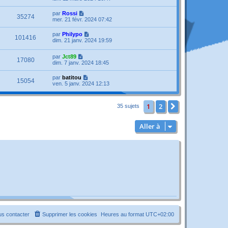
par
Rossi
35274
mer. 21 févr. 2024 07:42
par
Philypo
101416
dim. 21 janv. 2024 19:59
par
Jct89
17080
dim. 7 janv. 2024 18:45
par
batitou
15054
ven. 5 janv. 2024 12:13
1
2
Suivante
35 sujets
Aller à
s contacter
Supprimer les cookies
Heures au format
UTC+02:00