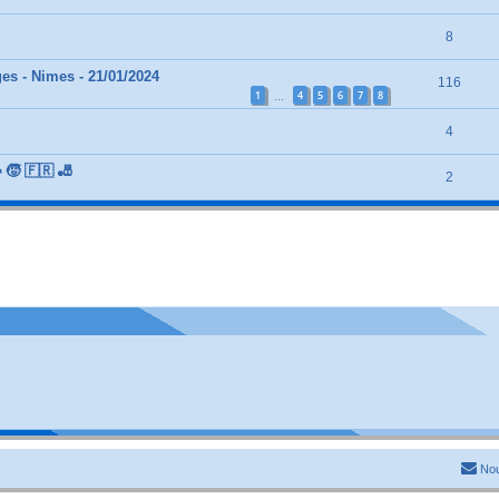
8
es - Nimes - 21/01/2024
116
1
4
5
6
7
8
…
4
🧒 🇫🇷 🎳
2
Nou