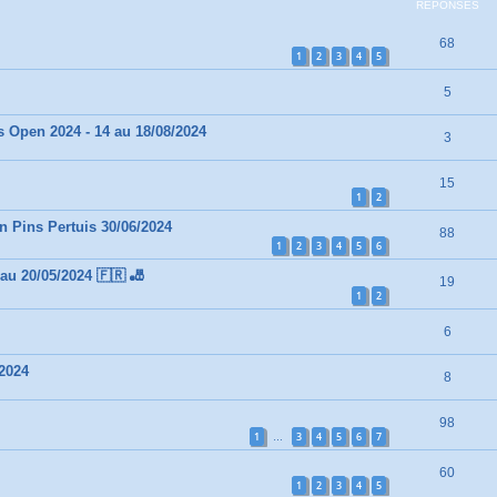
RÉPONSES
68
1
2
3
4
5
5
 Open 2024 - 14 au 18/08/2024
3
15
1
2
n Pins Pertuis 30/06/2024
88
1
2
3
4
5
6
 au 20/05/2024 🇫🇷 🎳
19
1
2
6
/2024
8
98
1
3
4
5
6
7
…
60
1
2
3
4
5