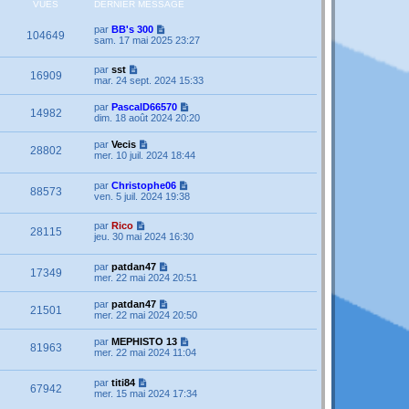
VUES
DERNIER MESSAGE
par
BB's 300
104649
sam. 17 mai 2025 23:27
par
sst
16909
mar. 24 sept. 2024 15:33
par
PascalD66570
14982
dim. 18 août 2024 20:20
par
Vecis
28802
mer. 10 juil. 2024 18:44
par
Christophe06
88573
ven. 5 juil. 2024 19:38
par
Rico
28115
jeu. 30 mai 2024 16:30
par
patdan47
17349
mer. 22 mai 2024 20:51
par
patdan47
21501
mer. 22 mai 2024 20:50
par
MEPHISTO 13
81963
mer. 22 mai 2024 11:04
par
titi84
67942
mer. 15 mai 2024 17:34