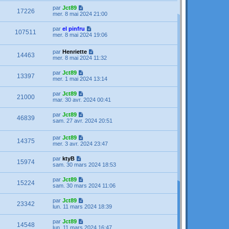
par
Jct89
17226
mer. 8 mai 2024 21:00
par
el pinfru
107511
mer. 8 mai 2024 19:06
par
Henriette
14463
mer. 8 mai 2024 11:32
par
Jct89
13397
mer. 1 mai 2024 13:14
par
Jct89
21000
mar. 30 avr. 2024 00:41
par
Jct89
46839
sam. 27 avr. 2024 20:51
par
Jct89
14375
mer. 3 avr. 2024 23:47
par
ktyB
15974
sam. 30 mars 2024 18:53
par
Jct89
15224
sam. 30 mars 2024 11:06
par
Jct89
23342
lun. 11 mars 2024 18:39
par
Jct89
14548
lun. 11 mars 2024 16:47