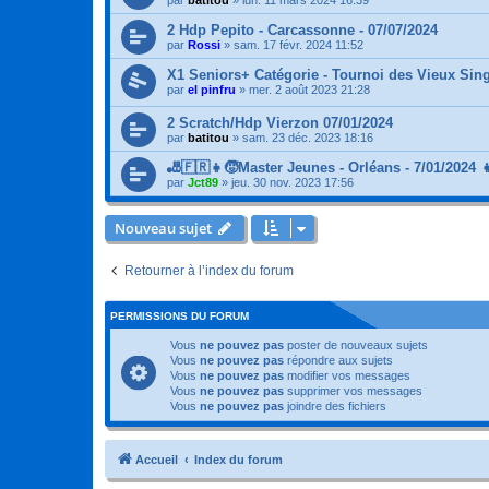
2 Hdp Pepito - Carcassonne - 07/07/2024
par
Rossi
»
sam. 17 févr. 2024 11:52
X1 Seniors+ Catégorie - Tournoi des Vieux Sing
par
el pinfru
»
mer. 2 août 2023 21:28
2 Scratch/Hdp Vierzon 07/01/2024
par
batitou
»
sam. 23 déc. 2023 18:16
🎳🇫🇷👧🧒Master Jeunes - Orléans - 7/01/2024 
par
Jct89
»
jeu. 30 nov. 2023 17:56
Nouveau sujet
Retourner à l’index du forum
PERMISSIONS DU FORUM
Vous
ne pouvez pas
poster de nouveaux sujets
Vous
ne pouvez pas
répondre aux sujets
Vous
ne pouvez pas
modifier vos messages
Vous
ne pouvez pas
supprimer vos messages
Vous
ne pouvez pas
joindre des fichiers
Accueil
Index du forum