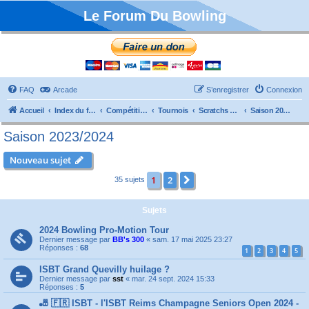
Le Forum Du Bowling
FAQ
Arcade
S’enregistrer
Connexion
Accueil
Index du forum
Compétitions
Tournois
Scratchs et Internationaux
Saison 2023/2024
Saison 2023/2024
Nouveau sujet
1
2
Suivante
35 sujets
Sujets
2024 Bowling Pro-Motion Tour
Dernier message par
BB's 300
«
sam. 17 mai 2025 23:27
Réponses :
68
1
2
3
4
5
ISBT Grand Quevilly huilage ?
Dernier message par
sst
«
mar. 24 sept. 2024 15:33
Réponses :
5
🎳 🇫🇷 ISBT - l'ISBT Reims Champagne Seniors Open 2024 -