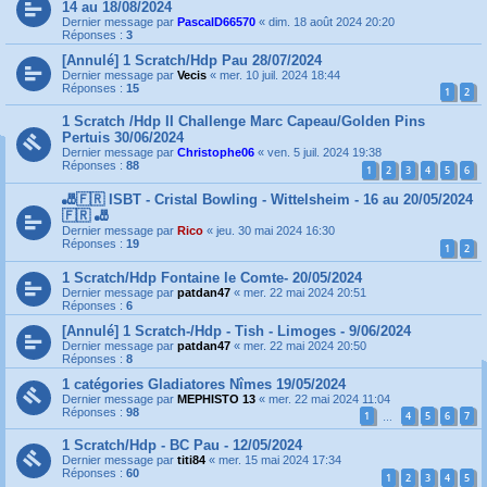
14 au 18/08/2024
Dernier message par
PascalD66570
«
dim. 18 août 2024 20:20
Réponses :
3
[Annulé] 1 Scratch/Hdp Pau 28/07/2024
Dernier message par
Vecis
«
mer. 10 juil. 2024 18:44
Réponses :
15
1
2
1 Scratch /Hdp II Challenge Marc Capeau/Golden Pins
Pertuis 30/06/2024
Dernier message par
Christophe06
«
ven. 5 juil. 2024 19:38
Réponses :
88
1
2
3
4
5
6
🎳🇫🇷 ISBT - Cristal Bowling - Wittelsheim - 16 au 20/05/2024
🇫🇷 🎳
Dernier message par
Rico
«
jeu. 30 mai 2024 16:30
Réponses :
19
1
2
1 Scratch/Hdp Fontaine le Comte- 20/05/2024
Dernier message par
patdan47
«
mer. 22 mai 2024 20:51
Réponses :
6
[Annulé] 1 Scratch-/Hdp - Tish - Limoges - 9/06/2024
Dernier message par
patdan47
«
mer. 22 mai 2024 20:50
Réponses :
8
1 catégories Gladiatores Nîmes 19/05/2024
Dernier message par
MEPHISTO 13
«
mer. 22 mai 2024 11:04
Réponses :
98
1
4
5
6
7
…
1 Scratch/Hdp - BC Pau - 12/05/2024
Dernier message par
titi84
«
mer. 15 mai 2024 17:34
Réponses :
60
1
2
3
4
5