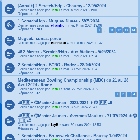
[Annulé] 2 Scratch/Hdp - Chauray - 12/05/2024
Dernier message par
Jct89
«
mer. 8 mai 2024 21:00
Réponses :
2
1 Scratch/Hdp - Muguet- Nimes - 5/05/2024
Dernier message par
el pinfru
«
mer. 8 mai 2024 19:06
Réponses :
203
1
11
12
13
14
…
Muguet.. sursac perdu
Dernier message par
Henriette
«
mer. 8 mai 2024 11:32
🎳 2 Master - Scratch/Hdp - Aux Ateliers - 5/05/2024
Dernier message par
Jct89
«
mer. 1 mai 2024 13:14
2 Scratch/Hdp - BCRO - Rodez - 28/04/2024
Dernier message par
Jct89
«
mar. 30 avr. 2024 00:41
Réponses :
14
Mediterranean Bowling Championship (MBC) du 21 au 28
Avril 2024 - Rome
Dernier message par
Jct89
«
sam. 27 avr. 2024 20:51
Réponses :
47
1
2
3
4
🎳🇫🇷👧🧒Master Jeunes - 2023/2024 👧🧒 🇫🇷 🎳
Dernier message par
Jct89
«
mer. 3 avr. 2024 23:47
🎳🇫🇷👧🧒Master Jeunes - Avermes/Moulins - 31/03/2024 👧🧒
🇫🇷 🎳
Dernier message par
ktyB
«
sam. 30 mars 2024 18:53
Réponses :
2
1 Scratch/Hdp - Brunswick Challenge - Boussy 1/04/2024