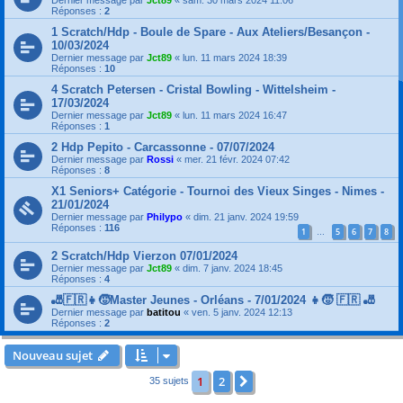
Dernier message par
Jct89
«
sam. 30 mars 2024 11:06
Réponses :
2
1 Scratch/Hdp - Boule de Spare - Aux Ateliers/Besançon -
10/03/2024
Dernier message par
Jct89
«
lun. 11 mars 2024 18:39
Réponses :
10
4 Scratch Petersen - Cristal Bowling - Wittelsheim -
17/03/2024
Dernier message par
Jct89
«
lun. 11 mars 2024 16:47
Réponses :
1
2 Hdp Pepito - Carcassonne - 07/07/2024
Dernier message par
Rossi
«
mer. 21 févr. 2024 07:42
Réponses :
8
X1 Seniors+ Catégorie - Tournoi des Vieux Singes - Nimes -
21/01/2024
Dernier message par
Philypo
«
dim. 21 janv. 2024 19:59
Réponses :
116
1
5
6
7
8
…
2 Scratch/Hdp Vierzon 07/01/2024
Dernier message par
Jct89
«
dim. 7 janv. 2024 18:45
Réponses :
4
🎳🇫🇷👧🧒Master Jeunes - Orléans - 7/01/2024 👧🧒 🇫🇷 🎳
Dernier message par
batitou
«
ven. 5 janv. 2024 12:13
Réponses :
2
Nouveau sujet
1
2
Suivante
35 sujets