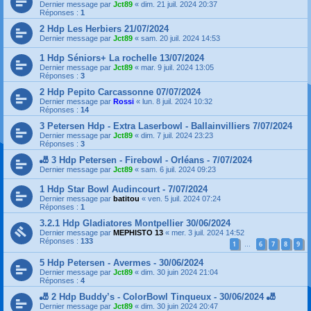
Dernier message par
Jct89
«
dim. 21 juil. 2024 20:37
Réponses :
1
2 Hdp Les Herbiers 21/07/2024
Dernier message par
Jct89
«
sam. 20 juil. 2024 14:53
1 Hdp Séniors+ La rochelle 13/07/2024
Dernier message par
Jct89
«
mar. 9 juil. 2024 13:05
Réponses :
3
2 Hdp Pepito Carcassonne 07/07/2024
Dernier message par
Rossi
«
lun. 8 juil. 2024 10:32
Réponses :
14
3 Petersen Hdp - Extra Laserbowl - Ballainvilliers 7/07/2024
Dernier message par
Jct89
«
dim. 7 juil. 2024 23:23
Réponses :
3
🎳 3 Hdp Petersen - Firebowl - Orléans - 7/07/2024
Dernier message par
Jct89
«
sam. 6 juil. 2024 09:23
1 Hdp Star Bowl Audincourt - 7/07/2024
Dernier message par
batitou
«
ven. 5 juil. 2024 07:24
Réponses :
1
3.2.1 Hdp Gladiatores Montpellier 30/06/2024
Dernier message par
MEPHISTO 13
«
mer. 3 juil. 2024 14:52
Réponses :
133
1
6
7
8
9
…
5 Hdp Petersen - Avermes - 30/06/2024
Dernier message par
Jct89
«
dim. 30 juin 2024 21:04
Réponses :
4
🎳 2 Hdp Buddy’s - ColorBowl Tinqueux - 30/06/2024 🎳
Dernier message par
Jct89
«
dim. 30 juin 2024 20:47