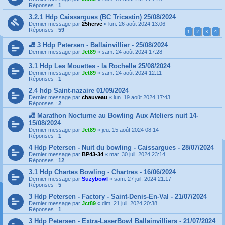
Réponses :
1
3.2.1 Hdp Caissargues (BC Tricastin) 25/08/2024
Dernier message par
25herve
«
lun. 26 août 2024 13:06
Réponses :
59
1
2
3
4
🎳 3 Hdp Petersen - Ballainvillier - 25/08/2024
Dernier message par
Jct89
«
sam. 24 août 2024 17:28
3.1 Hdp Les Mouettes - la Rochelle 25/08/2024
Dernier message par
Jct89
«
sam. 24 août 2024 12:11
Réponses :
1
2.4 hdp Saint-nazaire 01/09/2024
Dernier message par
chauveau
«
lun. 19 août 2024 17:43
Réponses :
2
🎳 Marathon Nocturne au Bowling Aux Ateliers nuit 14-
15/08/2024
Dernier message par
Jct89
«
jeu. 15 août 2024 08:14
Réponses :
1
4 Hdp Petersen - Nuit du bowling - Caissargues - 28/07/2024
Dernier message par
BP43-34
«
mar. 30 juil. 2024 23:14
Réponses :
12
3.1 Hdp Chartes Bowling - Chartres - 16/06/2024
Dernier message par
Suzybowl
«
sam. 27 juil. 2024 21:17
Réponses :
5
3 Hdp Petersen - Factory - Saint-Denis-En-Val - 21/07/2024
Dernier message par
Jct89
«
dim. 21 juil. 2024 20:38
Réponses :
1
3 Hdp Petersen - Extra-LaserBowl Ballainvilliers - 21/07/2024