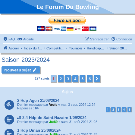
Le Forum Du Bowling
FAQ
Arcade
S’enregistrer
Connexion
Accueil
Index du forum
Compétitions
Tournois
Handicaps et TTMP
Saison 2023/2024
Saison 2023/2024
Nouveau sujet
1
2
3
4
5
6
Suivante
127 sujets
Sujets
2 Hdp Agen 25/08/2024
Dernier message par
Vecis
«
mar. 3 sept. 2024 12:24
Réponses :
64
1
2
3
4
5
🎳 2-4 Hdp de Saint-Nazaire 1/09/2024
Dernier message par
Jct89
«
sam. 31 août 2024 21:28
1 Hdp Dinan 25/08/2024
Dernier message par
Jct89
«
sam. 31 août 2024 21:25