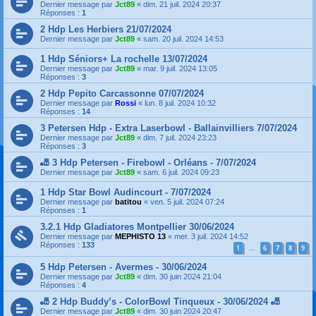
Dernier message par
Jct89
«
dim. 21 juil. 2024 20:37
Réponses :
1
2 Hdp Les Herbiers 21/07/2024
Dernier message par
Jct89
«
sam. 20 juil. 2024 14:53
1 Hdp Séniors+ La rochelle 13/07/2024
Dernier message par
Jct89
«
mar. 9 juil. 2024 13:05
Réponses :
3
2 Hdp Pepito Carcassonne 07/07/2024
Dernier message par
Rossi
«
lun. 8 juil. 2024 10:32
Réponses :
14
3 Petersen Hdp - Extra Laserbowl - Ballainvilliers 7/07/2024
Dernier message par
Jct89
«
dim. 7 juil. 2024 23:23
Réponses :
3
🎳 3 Hdp Petersen - Firebowl - Orléans - 7/07/2024
Dernier message par
Jct89
«
sam. 6 juil. 2024 09:23
1 Hdp Star Bowl Audincourt - 7/07/2024
Dernier message par
batitou
«
ven. 5 juil. 2024 07:24
Réponses :
1
3.2.1 Hdp Gladiatores Montpellier 30/06/2024
Dernier message par
MEPHISTO 13
«
mer. 3 juil. 2024 14:52
Réponses :
133
1
6
7
8
9
…
5 Hdp Petersen - Avermes - 30/06/2024
Dernier message par
Jct89
«
dim. 30 juin 2024 21:04
Réponses :
4
🎳 2 Hdp Buddy’s - ColorBowl Tinqueux - 30/06/2024 🎳
Dernier message par
Jct89
«
dim. 30 juin 2024 20:47