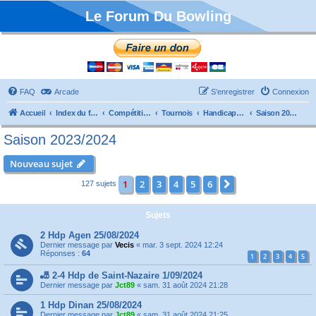
Le Forum Du Bowling
FAQ
Arcade
S’enregistrer
Connexion
Accueil
Index du forum
Compétitions
Tournois
Handicaps et TTMP
Saison 2023/2024
Saison 2023/2024
Nouveau sujet
1
2
3
4
5
6
Suivante
127 sujets
Sujets
2 Hdp Agen 25/08/2024
Dernier message par
Vecis
«
mar. 3 sept. 2024 12:24
Réponses :
64
1
2
3
4
5
🎳 2-4 Hdp de Saint-Nazaire 1/09/2024
Dernier message par
Jct89
«
sam. 31 août 2024 21:28
1 Hdp Dinan 25/08/2024
Dernier message par
Jct89
«
sam. 31 août 2024 21:25