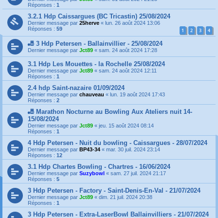
Réponses :
1
3.2.1 Hdp Caissargues (BC Tricastin) 25/08/2024
Dernier message par
25herve
«
lun. 26 août 2024 13:06
Réponses :
59
1
2
3
4
🎳 3 Hdp Petersen - Ballainvillier - 25/08/2024
Dernier message par
Jct89
«
sam. 24 août 2024 17:28
3.1 Hdp Les Mouettes - la Rochelle 25/08/2024
Dernier message par
Jct89
«
sam. 24 août 2024 12:11
Réponses :
1
2.4 hdp Saint-nazaire 01/09/2024
Dernier message par
chauveau
«
lun. 19 août 2024 17:43
Réponses :
2
🎳 Marathon Nocturne au Bowling Aux Ateliers nuit 14-
15/08/2024
Dernier message par
Jct89
«
jeu. 15 août 2024 08:14
Réponses :
1
4 Hdp Petersen - Nuit du bowling - Caissargues - 28/07/2024
Dernier message par
BP43-34
«
mar. 30 juil. 2024 23:14
Réponses :
12
3.1 Hdp Chartes Bowling - Chartres - 16/06/2024
Dernier message par
Suzybowl
«
sam. 27 juil. 2024 21:17
Réponses :
5
3 Hdp Petersen - Factory - Saint-Denis-En-Val - 21/07/2024
Dernier message par
Jct89
«
dim. 21 juil. 2024 20:38
Réponses :
1
3 Hdp Petersen - Extra-LaserBowl Ballainvilliers - 21/07/2024