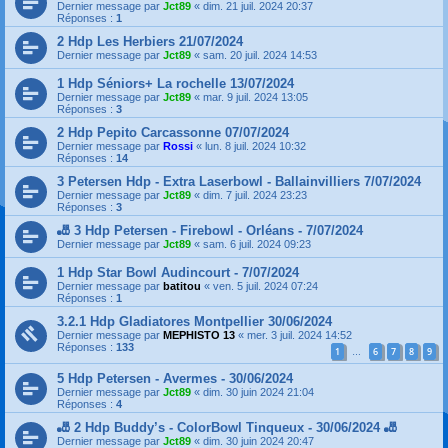
Dernier message par
Jct89
«
dim. 21 juil. 2024 20:37
Réponses :
1
2 Hdp Les Herbiers 21/07/2024
Dernier message par
Jct89
«
sam. 20 juil. 2024 14:53
1 Hdp Séniors+ La rochelle 13/07/2024
Dernier message par
Jct89
«
mar. 9 juil. 2024 13:05
Réponses :
3
2 Hdp Pepito Carcassonne 07/07/2024
Dernier message par
Rossi
«
lun. 8 juil. 2024 10:32
Réponses :
14
3 Petersen Hdp - Extra Laserbowl - Ballainvilliers 7/07/2024
Dernier message par
Jct89
«
dim. 7 juil. 2024 23:23
Réponses :
3
🎳 3 Hdp Petersen - Firebowl - Orléans - 7/07/2024
Dernier message par
Jct89
«
sam. 6 juil. 2024 09:23
1 Hdp Star Bowl Audincourt - 7/07/2024
Dernier message par
batitou
«
ven. 5 juil. 2024 07:24
Réponses :
1
3.2.1 Hdp Gladiatores Montpellier 30/06/2024
Dernier message par
MEPHISTO 13
«
mer. 3 juil. 2024 14:52
Réponses :
133
1
6
7
8
9
…
5 Hdp Petersen - Avermes - 30/06/2024
Dernier message par
Jct89
«
dim. 30 juin 2024 21:04
Réponses :
4
🎳 2 Hdp Buddy’s - ColorBowl Tinqueux - 30/06/2024 🎳
Dernier message par
Jct89
«
dim. 30 juin 2024 20:47