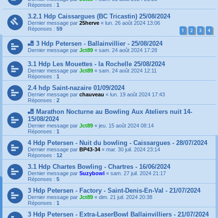
Réponses :
1
3.2.1 Hdp Caissargues (BC Tricastin) 25/08/2024
Dernier message par
25herve
«
lun. 26 août 2024 13:06
Réponses :
59
1
2
3
4
🎳 3 Hdp Petersen - Ballainvillier - 25/08/2024
Dernier message par
Jct89
«
sam. 24 août 2024 17:28
3.1 Hdp Les Mouettes - la Rochelle 25/08/2024
Dernier message par
Jct89
«
sam. 24 août 2024 12:11
Réponses :
1
2.4 hdp Saint-nazaire 01/09/2024
Dernier message par
chauveau
«
lun. 19 août 2024 17:43
Réponses :
2
🎳 Marathon Nocturne au Bowling Aux Ateliers nuit 14-
15/08/2024
Dernier message par
Jct89
«
jeu. 15 août 2024 08:14
Réponses :
1
4 Hdp Petersen - Nuit du bowling - Caissargues - 28/07/2024
Dernier message par
BP43-34
«
mar. 30 juil. 2024 23:14
Réponses :
12
3.1 Hdp Chartes Bowling - Chartres - 16/06/2024
Dernier message par
Suzybowl
«
sam. 27 juil. 2024 21:17
Réponses :
5
3 Hdp Petersen - Factory - Saint-Denis-En-Val - 21/07/2024
Dernier message par
Jct89
«
dim. 21 juil. 2024 20:38
Réponses :
1
3 Hdp Petersen - Extra-LaserBowl Ballainvilliers - 21/07/2024