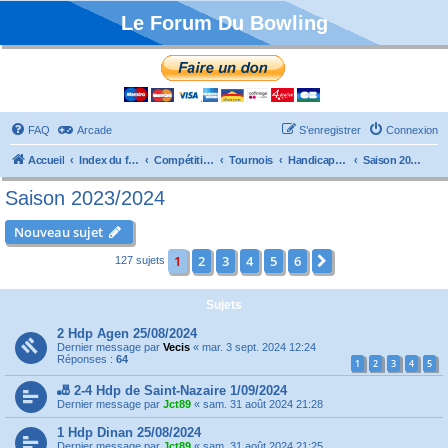
Le Forum Du Bowling
FAQ
Arcade
S’enregistrer
Connexion
Accueil
Index du forum
Compétitions
Tournois
Handicaps et TTMP
Saison 2023/2024
Saison 2023/2024
Nouveau sujet
1
2
3
4
5
6
Suivante
127 sujets
Sujets
2 Hdp Agen 25/08/2024
Dernier message par
Vecis
«
mar. 3 sept. 2024 12:24
Réponses :
64
1
2
3
4
5
🎳 2-4 Hdp de Saint-Nazaire 1/09/2024
Dernier message par
Jct89
«
sam. 31 août 2024 21:28
1 Hdp Dinan 25/08/2024
Dernier message par
Jct89
«
sam. 31 août 2024 21:25