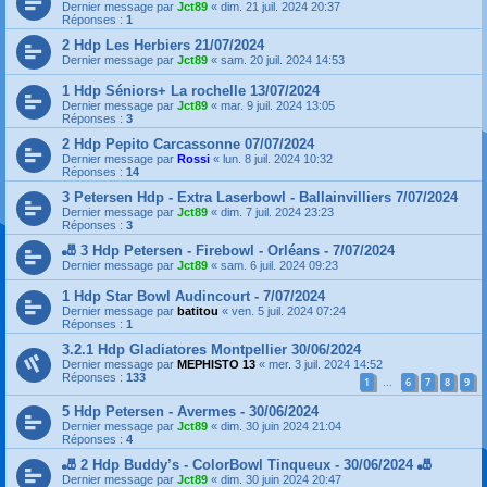
Dernier message par
Jct89
«
dim. 21 juil. 2024 20:37
Réponses :
1
2 Hdp Les Herbiers 21/07/2024
Dernier message par
Jct89
«
sam. 20 juil. 2024 14:53
1 Hdp Séniors+ La rochelle 13/07/2024
Dernier message par
Jct89
«
mar. 9 juil. 2024 13:05
Réponses :
3
2 Hdp Pepito Carcassonne 07/07/2024
Dernier message par
Rossi
«
lun. 8 juil. 2024 10:32
Réponses :
14
3 Petersen Hdp - Extra Laserbowl - Ballainvilliers 7/07/2024
Dernier message par
Jct89
«
dim. 7 juil. 2024 23:23
Réponses :
3
🎳 3 Hdp Petersen - Firebowl - Orléans - 7/07/2024
Dernier message par
Jct89
«
sam. 6 juil. 2024 09:23
1 Hdp Star Bowl Audincourt - 7/07/2024
Dernier message par
batitou
«
ven. 5 juil. 2024 07:24
Réponses :
1
3.2.1 Hdp Gladiatores Montpellier 30/06/2024
Dernier message par
MEPHISTO 13
«
mer. 3 juil. 2024 14:52
Réponses :
133
1
6
7
8
9
…
5 Hdp Petersen - Avermes - 30/06/2024
Dernier message par
Jct89
«
dim. 30 juin 2024 21:04
Réponses :
4
🎳 2 Hdp Buddy’s - ColorBowl Tinqueux - 30/06/2024 🎳
Dernier message par
Jct89
«
dim. 30 juin 2024 20:47