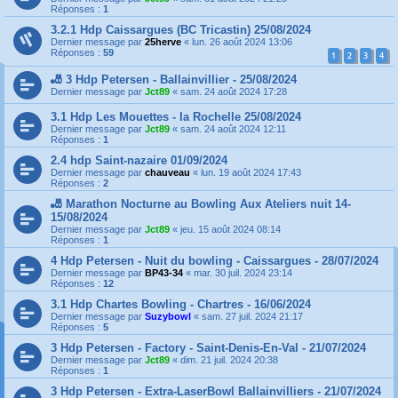
Réponses :
1
3.2.1 Hdp Caissargues (BC Tricastin) 25/08/2024
Dernier message par
25herve
«
lun. 26 août 2024 13:06
Réponses :
59
1
2
3
4
🎳 3 Hdp Petersen - Ballainvillier - 25/08/2024
Dernier message par
Jct89
«
sam. 24 août 2024 17:28
3.1 Hdp Les Mouettes - la Rochelle 25/08/2024
Dernier message par
Jct89
«
sam. 24 août 2024 12:11
Réponses :
1
2.4 hdp Saint-nazaire 01/09/2024
Dernier message par
chauveau
«
lun. 19 août 2024 17:43
Réponses :
2
🎳 Marathon Nocturne au Bowling Aux Ateliers nuit 14-
15/08/2024
Dernier message par
Jct89
«
jeu. 15 août 2024 08:14
Réponses :
1
4 Hdp Petersen - Nuit du bowling - Caissargues - 28/07/2024
Dernier message par
BP43-34
«
mar. 30 juil. 2024 23:14
Réponses :
12
3.1 Hdp Chartes Bowling - Chartres - 16/06/2024
Dernier message par
Suzybowl
«
sam. 27 juil. 2024 21:17
Réponses :
5
3 Hdp Petersen - Factory - Saint-Denis-En-Val - 21/07/2024
Dernier message par
Jct89
«
dim. 21 juil. 2024 20:38
Réponses :
1
3 Hdp Petersen - Extra-LaserBowl Ballainvilliers - 21/07/2024