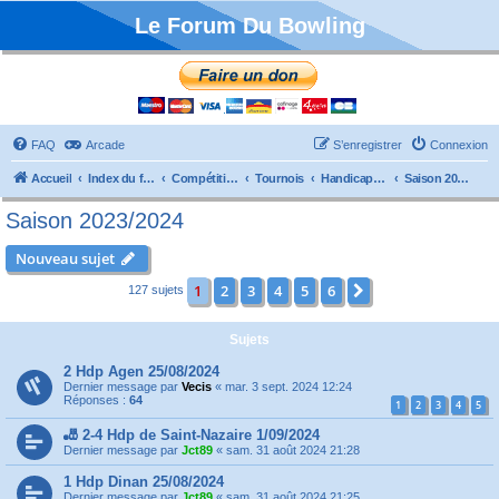
Le Forum Du Bowling
FAQ
Arcade
S’enregistrer
Connexion
Accueil
Index du forum
Compétitions
Tournois
Handicaps et TTMP
Saison 2023/2024
Saison 2023/2024
Nouveau sujet
1
2
3
4
5
6
Suivante
127 sujets
Sujets
2 Hdp Agen 25/08/2024
Dernier message par
Vecis
«
mar. 3 sept. 2024 12:24
Réponses :
64
1
2
3
4
5
🎳 2-4 Hdp de Saint-Nazaire 1/09/2024
Dernier message par
Jct89
«
sam. 31 août 2024 21:28
1 Hdp Dinan 25/08/2024
Dernier message par
Jct89
«
sam. 31 août 2024 21:25