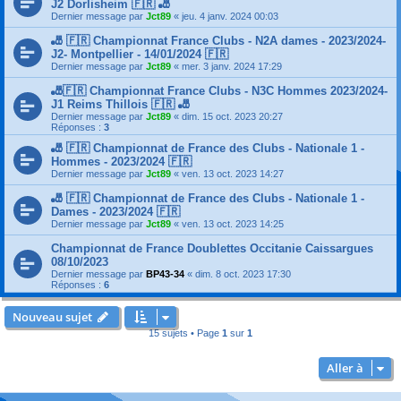
J2 Dorlisheim 🇫🇷 🎳
Dernier message par
Jct89
«
jeu. 4 janv. 2024 00:03
🎳 🇫🇷 Championnat France Clubs - N2A dames - 2023/2024-
J2- Montpellier - 14/01/2024 🇫🇷
Dernier message par
Jct89
«
mer. 3 janv. 2024 17:29
🎳🇫🇷 Championnat France Clubs - N3C Hommes 2023/2024-
J1 Reims Thillois 🇫🇷 🎳
Dernier message par
Jct89
«
dim. 15 oct. 2023 20:27
Réponses :
3
🎳 🇫🇷 Championnat de France des Clubs - Nationale 1 -
Hommes - 2023/2024 🇫🇷
Dernier message par
Jct89
«
ven. 13 oct. 2023 14:27
🎳 🇫🇷 Championnat de France des Clubs - Nationale 1 -
Dames - 2023/2024 🇫🇷
Dernier message par
Jct89
«
ven. 13 oct. 2023 14:25
Championnat de France Doublettes Occitanie Caissargues
08/10/2023
Dernier message par
BP43-34
«
dim. 8 oct. 2023 17:30
Réponses :
6
Nouveau sujet
15 sujets • Page
1
sur
1
Aller à