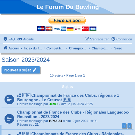
Le Forum Du Bowling
FAQ
Arcade
S’enregistrer
Connexion
Accueil
Index du forum
Compétitions
Championnats de France
Championnat Clubs
Saison 2023/2024
Saison 2023/2024
Nouveau sujet
15 sujets • Page
1
sur
1
Sujets
🎳 🇫🇷 Championnat de France des Clubs, régionale 1
Bourgogne - Le Creusot 🇫🇷
Dernier message par
Jct89
«
dim. 2 juin 2024 23:25
Championnat de France des Clubs - Régionales Languedoc-
Roussillon - 2023/2024
Dernier message par
BP43-34
«
dim. 2 juin 2024 19:00
Réponses :
21
1
2
🎳 🇫🇷 Championnats de France des Clubs - Régionales-