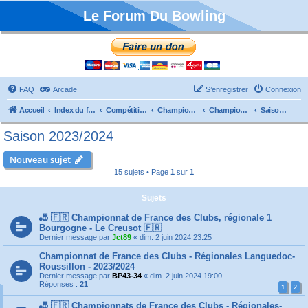
Le Forum Du Bowling
FAQ
Arcade
S’enregistrer
Connexion
Accueil
Index du forum
Compétitions
Championnats de France
Championnat Clubs
Saison 2023/2024
Saison 2023/2024
Nouveau sujet
15 sujets • Page
1
sur
1
Sujets
🎳 🇫🇷 Championnat de France des Clubs, régionale 1
Bourgogne - Le Creusot 🇫🇷
Dernier message par
Jct89
«
dim. 2 juin 2024 23:25
Championnat de France des Clubs - Régionales Languedoc-
Roussillon - 2023/2024
Dernier message par
BP43-34
«
dim. 2 juin 2024 19:00
Réponses :
21
1
2
🎳 🇫🇷 Championnats de France des Clubs - Régionales-