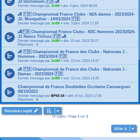
J2 Dorlisheim 🇫🇷 🎳
Dernier message par
Jct89
«
jeu. 4 janv. 2024 00:03
🎳 🇫🇷 Championnat France Clubs - N2A dames - 2023/2024-
J2- Montpellier - 14/01/2024 🇫🇷
Dernier message par
Jct89
«
mer. 3 janv. 2024 17:29
🎳🇫🇷 Championnat France Clubs - N3C Hommes 2023/2024-
J1 Reims Thillois 🇫🇷 🎳
Dernier message par
Jct89
«
dim. 15 oct. 2023 20:27
Réponses :
3
🎳 🇫🇷 Championnat de France des Clubs - Nationale 1 -
Hommes - 2023/2024 🇫🇷
Dernier message par
Jct89
«
ven. 13 oct. 2023 14:27
🎳 🇫🇷 Championnat de France des Clubs - Nationale 1 -
Dames - 2023/2024 🇫🇷
Dernier message par
Jct89
«
ven. 13 oct. 2023 14:25
Championnat de France Doublettes Occitanie Caissargues
08/10/2023
Dernier message par
BP43-34
«
dim. 8 oct. 2023 17:30
Réponses :
6
Nouveau sujet
15 sujets • Page
1
sur
1
Aller à