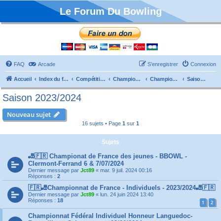
Le Forum Du Bowling
FAQ
Arcade
S’enregistrer
Connexion
Accueil
Index du forum
Compétitions
Championnats de France
Championnat Individuels
Saison 2023/2024
Saison 2023/2024
Nouveau sujet
16 sujets • Page
1
sur
1
Sujets
🎳🇫🇷 Championat de France des jeunes - BBOWL -
Clermont-Ferrand 6 & 7/07/2024
Dernier message par
Jct89
«
mar. 9 juil. 2024 00:16
Réponses :
2
🇫🇷🎳Championnat de France - Individuels - 2023/2024🎳🇫🇷
Dernier message par
Jct89
«
lun. 24 juin 2024 13:40
Réponses :
18
1
2
Championnat Fédéral Individuel Honneur Languedoc-