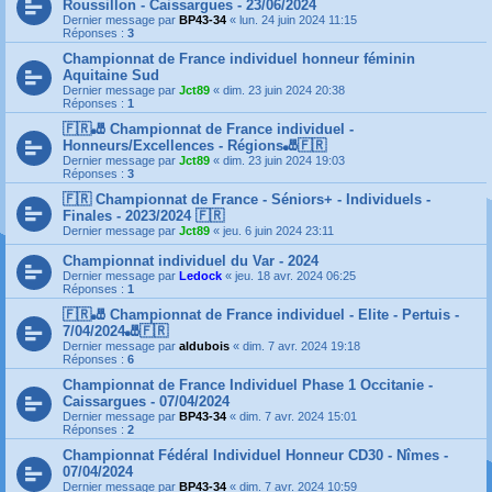
Roussillon - Caissargues - 23/06/2024
Dernier message par
BP43-34
«
lun. 24 juin 2024 11:15
Réponses :
3
Championnat de France individuel honneur féminin
Aquitaine Sud
Dernier message par
Jct89
«
dim. 23 juin 2024 20:38
Réponses :
1
🇫🇷🎳 Championnat de France individuel -
Honneurs/Excellences - Régions🎳🇫🇷
Dernier message par
Jct89
«
dim. 23 juin 2024 19:03
Réponses :
3
🇫🇷 Championnat de France - Séniors+ - Individuels -
Finales - 2023/2024 🇫🇷
Dernier message par
Jct89
«
jeu. 6 juin 2024 23:11
Championnat individuel du Var - 2024
Dernier message par
Ledock
«
jeu. 18 avr. 2024 06:25
Réponses :
1
🇫🇷🎳 Championnat de France individuel - Elite - Pertuis -
7/04/2024🎳🇫🇷
Dernier message par
aldubois
«
dim. 7 avr. 2024 19:18
Réponses :
6
Championnat de France Individuel Phase 1 Occitanie -
Caissargues - 07/04/2024
Dernier message par
BP43-34
«
dim. 7 avr. 2024 15:01
Réponses :
2
Championnat Fédéral Individuel Honneur CD30 - Nîmes -
07/04/2024
Dernier message par
BP43-34
«
dim. 7 avr. 2024 10:59