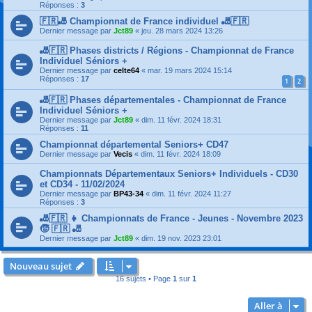
Réponses :
3
🇫🇷🎳 Championnat de France individuel 🎳🇫🇷
Dernier message par
Jct89
«
jeu. 28 mars 2024 13:26
🎳🇫🇷 Phases districts / Régions - Championnat de France
Individuel Séniors +
Dernier message par
celte64
«
mar. 19 mars 2024 15:14
Réponses :
17
1
2
🎳🇫🇷 Phases départementales - Championnat de France
Individuel Séniors +
Dernier message par
Jct89
«
dim. 11 févr. 2024 18:31
Réponses :
11
Championnat départemental Seniors+ CD47
Dernier message par
Vecis
«
dim. 11 févr. 2024 18:09
Championnats Départementaux Seniors+ Individuels - CD30
et CD34 - 11/02/2024
Dernier message par
BP43-34
«
dim. 11 févr. 2024 11:27
Réponses :
3
🎳🇫🇷 👧 Championnats de France - Jeunes - Novembre 2023
🧒 🇫🇷 🎳
Dernier message par
Jct89
«
dim. 19 nov. 2023 23:01
Nouveau sujet
16 sujets • Page
1
sur
1
Aller à