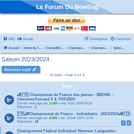
Le Forum Du Bowling
FAQ
Arcade
S’enregistrer
Connexion
Accueil
Index du forum
Compétitions
Championnats de France
Championnat Individuels
Saison 2023/2024
Saison 2023/2024
Nouveau sujet
16 sujets • Page
1
sur
1
Sujets
🎳🇫🇷 Championat de France des jeunes - BBOWL -
Clermont-Ferrand 6 & 7/07/2024
Dernier message par
Jct89
«
mar. 9 juil. 2024 00:16
Réponses :
2
🇫🇷🎳Championnat de France - Individuels - 2023/2024🎳🇫🇷
Dernier message par
Jct89
«
lun. 24 juin 2024 13:40
Réponses :
18
1
2
Championnat Fédéral Individuel Honneur Languedoc-