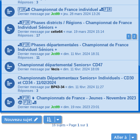
Réponses :
3
🇫🇷🎳 Championnat de France individuel 🎳🇫🇷
Dernier message par
Jct89
«
jeu. 28 mars 2024 13:26
🎳🇫🇷 Phases districts / Régions - Championnat de France
Individuel Séniors +
Dernier message par
celte64
«
mar. 19 mars 2024 15:14
Réponses :
17
1
2
🎳🇫🇷 Phases départementales - Championnat de France
Individuel Séniors +
Dernier message par
Jct89
«
dim. 11 févr. 2024 18:31
Réponses :
11
Championnat départemental Seniors+ CD47
Dernier message par
Vecis
«
dim. 11 févr. 2024 18:09
Championnats Départementaux Seniors+ Individuels - CD30
et CD34 - 11/02/2024
Dernier message par
BP43-34
«
dim. 11 févr. 2024 11:27
Réponses :
3
🎳🇫🇷 👧 Championnats de France - Jeunes - Novembre 2023
🧒 🇫🇷 🎳
Dernier message par
Jct89
«
dim. 19 nov. 2023 23:01
Nouveau sujet
16 sujets • Page
1
sur
1
Aller à