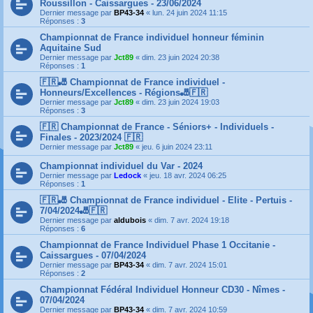
Roussillon - Caissargues - 23/06/2024
Dernier message par
BP43-34
«
lun. 24 juin 2024 11:15
Réponses :
3
Championnat de France individuel honneur féminin
Aquitaine Sud
Dernier message par
Jct89
«
dim. 23 juin 2024 20:38
Réponses :
1
🇫🇷🎳 Championnat de France individuel -
Honneurs/Excellences - Régions🎳🇫🇷
Dernier message par
Jct89
«
dim. 23 juin 2024 19:03
Réponses :
3
🇫🇷 Championnat de France - Séniors+ - Individuels -
Finales - 2023/2024 🇫🇷
Dernier message par
Jct89
«
jeu. 6 juin 2024 23:11
Championnat individuel du Var - 2024
Dernier message par
Ledock
«
jeu. 18 avr. 2024 06:25
Réponses :
1
🇫🇷🎳 Championnat de France individuel - Elite - Pertuis -
7/04/2024🎳🇫🇷
Dernier message par
aldubois
«
dim. 7 avr. 2024 19:18
Réponses :
6
Championnat de France Individuel Phase 1 Occitanie -
Caissargues - 07/04/2024
Dernier message par
BP43-34
«
dim. 7 avr. 2024 15:01
Réponses :
2
Championnat Fédéral Individuel Honneur CD30 - Nîmes -
07/04/2024
Dernier message par
BP43-34
«
dim. 7 avr. 2024 10:59