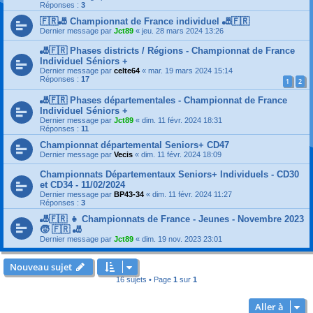
Réponses :
3
🇫🇷🎳 Championnat de France individuel 🎳🇫🇷
Dernier message par
Jct89
«
jeu. 28 mars 2024 13:26
🎳🇫🇷 Phases districts / Régions - Championnat de France
Individuel Séniors +
Dernier message par
celte64
«
mar. 19 mars 2024 15:14
Réponses :
17
1
2
🎳🇫🇷 Phases départementales - Championnat de France
Individuel Séniors +
Dernier message par
Jct89
«
dim. 11 févr. 2024 18:31
Réponses :
11
Championnat départemental Seniors+ CD47
Dernier message par
Vecis
«
dim. 11 févr. 2024 18:09
Championnats Départementaux Seniors+ Individuels - CD30
et CD34 - 11/02/2024
Dernier message par
BP43-34
«
dim. 11 févr. 2024 11:27
Réponses :
3
🎳🇫🇷 👧 Championnats de France - Jeunes - Novembre 2023
🧒 🇫🇷 🎳
Dernier message par
Jct89
«
dim. 19 nov. 2023 23:01
Nouveau sujet
16 sujets • Page
1
sur
1
Aller à