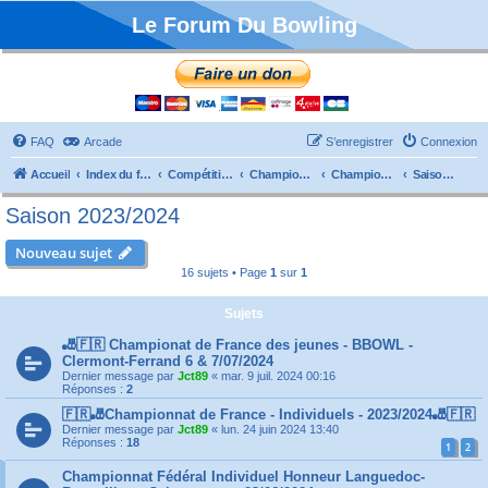
Le Forum Du Bowling
FAQ
Arcade
S’enregistrer
Connexion
Accueil
Index du forum
Compétitions
Championnats de France
Championnat Individuels
Saison 2023/2024
Saison 2023/2024
Nouveau sujet
16 sujets • Page
1
sur
1
Sujets
🎳🇫🇷 Championat de France des jeunes - BBOWL -
Clermont-Ferrand 6 & 7/07/2024
Dernier message par
Jct89
«
mar. 9 juil. 2024 00:16
Réponses :
2
🇫🇷🎳Championnat de France - Individuels - 2023/2024🎳🇫🇷
Dernier message par
Jct89
«
lun. 24 juin 2024 13:40
Réponses :
18
1
2
Championnat Fédéral Individuel Honneur Languedoc-