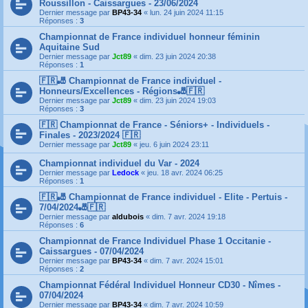
Roussillon - Caissargues - 23/06/2024
Dernier message par
BP43-34
«
lun. 24 juin 2024 11:15
Réponses :
3
Championnat de France individuel honneur féminin
Aquitaine Sud
Dernier message par
Jct89
«
dim. 23 juin 2024 20:38
Réponses :
1
🇫🇷🎳 Championnat de France individuel -
Honneurs/Excellences - Régions🎳🇫🇷
Dernier message par
Jct89
«
dim. 23 juin 2024 19:03
Réponses :
3
🇫🇷 Championnat de France - Séniors+ - Individuels -
Finales - 2023/2024 🇫🇷
Dernier message par
Jct89
«
jeu. 6 juin 2024 23:11
Championnat individuel du Var - 2024
Dernier message par
Ledock
«
jeu. 18 avr. 2024 06:25
Réponses :
1
🇫🇷🎳 Championnat de France individuel - Elite - Pertuis -
7/04/2024🎳🇫🇷
Dernier message par
aldubois
«
dim. 7 avr. 2024 19:18
Réponses :
6
Championnat de France Individuel Phase 1 Occitanie -
Caissargues - 07/04/2024
Dernier message par
BP43-34
«
dim. 7 avr. 2024 15:01
Réponses :
2
Championnat Fédéral Individuel Honneur CD30 - Nîmes -
07/04/2024
Dernier message par
BP43-34
«
dim. 7 avr. 2024 10:59