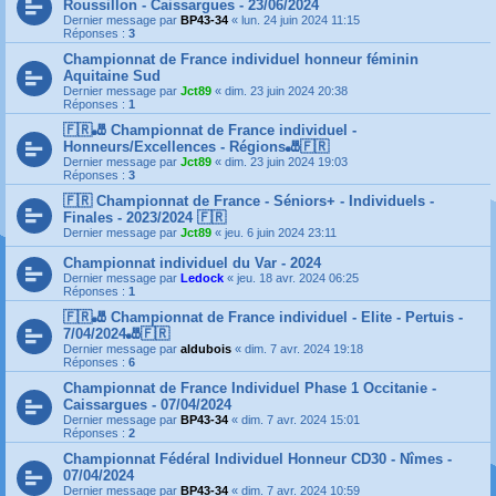
Roussillon - Caissargues - 23/06/2024
Dernier message par
BP43-34
«
lun. 24 juin 2024 11:15
Réponses :
3
Championnat de France individuel honneur féminin
Aquitaine Sud
Dernier message par
Jct89
«
dim. 23 juin 2024 20:38
Réponses :
1
🇫🇷🎳 Championnat de France individuel -
Honneurs/Excellences - Régions🎳🇫🇷
Dernier message par
Jct89
«
dim. 23 juin 2024 19:03
Réponses :
3
🇫🇷 Championnat de France - Séniors+ - Individuels -
Finales - 2023/2024 🇫🇷
Dernier message par
Jct89
«
jeu. 6 juin 2024 23:11
Championnat individuel du Var - 2024
Dernier message par
Ledock
«
jeu. 18 avr. 2024 06:25
Réponses :
1
🇫🇷🎳 Championnat de France individuel - Elite - Pertuis -
7/04/2024🎳🇫🇷
Dernier message par
aldubois
«
dim. 7 avr. 2024 19:18
Réponses :
6
Championnat de France Individuel Phase 1 Occitanie -
Caissargues - 07/04/2024
Dernier message par
BP43-34
«
dim. 7 avr. 2024 15:01
Réponses :
2
Championnat Fédéral Individuel Honneur CD30 - Nîmes -
07/04/2024
Dernier message par
BP43-34
«
dim. 7 avr. 2024 10:59