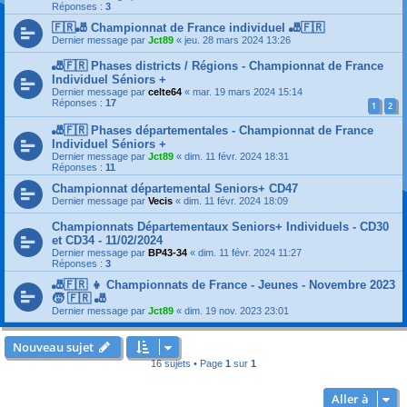
Réponses :
3
🇫🇷🎳 Championnat de France individuel 🎳🇫🇷
Dernier message par
Jct89
«
jeu. 28 mars 2024 13:26
🎳🇫🇷 Phases districts / Régions - Championnat de France
Individuel Séniors +
Dernier message par
celte64
«
mar. 19 mars 2024 15:14
Réponses :
17
1
2
🎳🇫🇷 Phases départementales - Championnat de France
Individuel Séniors +
Dernier message par
Jct89
«
dim. 11 févr. 2024 18:31
Réponses :
11
Championnat départemental Seniors+ CD47
Dernier message par
Vecis
«
dim. 11 févr. 2024 18:09
Championnats Départementaux Seniors+ Individuels - CD30
et CD34 - 11/02/2024
Dernier message par
BP43-34
«
dim. 11 févr. 2024 11:27
Réponses :
3
🎳🇫🇷 👧 Championnats de France - Jeunes - Novembre 2023
🧒 🇫🇷 🎳
Dernier message par
Jct89
«
dim. 19 nov. 2023 23:01
Nouveau sujet
16 sujets • Page
1
sur
1
Aller à