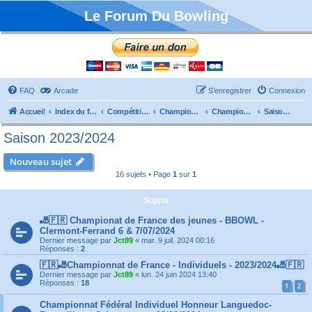
Le Forum Du Bowling
FAQ
Arcade
S’enregistrer
Connexion
Accueil
Index du forum
Compétitions
Championnats de France
Championnat Individuels
Saison 2023/2024
Saison 2023/2024
Nouveau sujet
16 sujets • Page
1
sur
1
Sujets
🎳🇫🇷 Championat de France des jeunes - BBOWL -
Clermont-Ferrand 6 & 7/07/2024
Dernier message par
Jct89
«
mar. 9 juil. 2024 00:16
Réponses :
2
🇫🇷🎳Championnat de France - Individuels - 2023/2024🎳🇫🇷
Dernier message par
Jct89
«
lun. 24 juin 2024 13:40
Réponses :
18
1
2
Championnat Fédéral Individuel Honneur Languedoc-