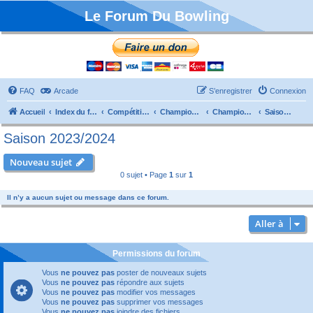
Le Forum Du Bowling
FAQ
Arcade
S’enregistrer
Connexion
Accueil
Index du forum
Compétitions
Championnats de France
Championnat Départemental
Saison 2023/2024
Saison 2023/2024
Nouveau sujet
0 sujet • Page
1
sur
1
Il n’y a aucun sujet ou message dans ce forum.
Aller à
Permissions du forum
Vous
ne pouvez pas
poster de nouveaux sujets
Vous
ne pouvez pas
répondre aux sujets
Vous
ne pouvez pas
modifier vos messages
Vous
ne pouvez pas
supprimer vos messages
Vous
ne pouvez pas
joindre des fichiers