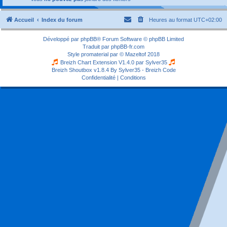
Accueil
Index du forum
Heures au format
UTC+02:00
Développé par
phpBB
® Forum Software © phpBB Limited
Traduit par
phpBB-fr.com
Style
promaterial
par ©
Mazeltof
2018
Breizh Chart Extension V1.4.0 par
Sylver35
Breizh Shoutbox v1.8.4
By Sylver35 - Breizh Code
Confidentialité
|
Conditions