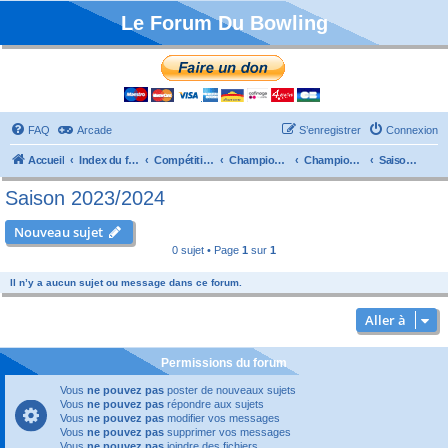
Le Forum Du Bowling
FAQ
Arcade
S’enregistrer
Connexion
Accueil
Index du forum
Compétitions
Championnats de France
Championnat Départemental
Saison 2023/2024
Saison 2023/2024
Nouveau sujet
0 sujet • Page
1
sur
1
Il n’y a aucun sujet ou message dans ce forum.
Aller à
Permissions du forum
Vous
ne pouvez pas
poster de nouveaux sujets
Vous
ne pouvez pas
répondre aux sujets
Vous
ne pouvez pas
modifier vos messages
Vous
ne pouvez pas
supprimer vos messages
Vous
ne pouvez pas
joindre des fichiers