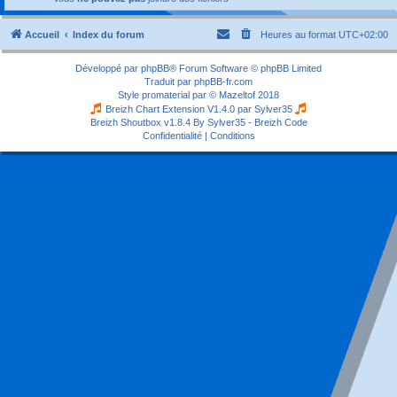
Accueil
Index du forum
Heures au format
UTC+02:00
Développé par
phpBB
® Forum Software © phpBB Limited
Traduit par
phpBB-fr.com
Style
promaterial
par ©
Mazeltof
2018
Breizh Chart Extension V1.4.0 par
Sylver35
Breizh Shoutbox v1.8.4
By Sylver35 - Breizh Code
Confidentialité
|
Conditions