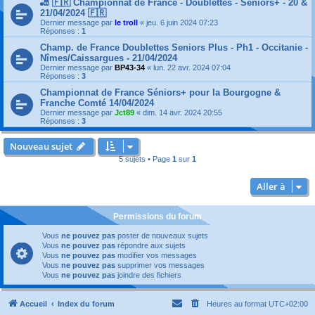
🎳 🇫🇷 Championnat de France - Doublettes - Séniors+ - 20 &
21/04/2024 🇫🇷
Dernier message par
le troll
«
jeu. 6 juin 2024 07:23
Réponses :
1
Champ. de France Doublettes Seniors Plus - Ph1 - Occitanie -
Nîmes/Caissargues - 21/04/2024
Dernier message par
BP43-34
«
lun. 22 avr. 2024 07:04
Réponses :
3
Championnat de France Séniors+ pour la Bourgogne &
Franche Comté 14/04/2024
Dernier message par
Jct89
«
dim. 14 avr. 2024 20:55
Réponses :
3
Nouveau sujet
5 sujets • Page
1
sur
1
Aller à
Permissions du forum
Vous
ne pouvez pas
poster de nouveaux sujets
Vous
ne pouvez pas
répondre aux sujets
Vous
ne pouvez pas
modifier vos messages
Vous
ne pouvez pas
supprimer vos messages
Vous
ne pouvez pas
joindre des fichiers
Accueil
Index du forum
Heures au format
UTC+02:00