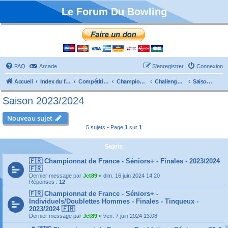
Le Forum Du Bowling
FAQ
Arcade
S’enregistrer
Connexion
Accueil
Index du forum
Compétitions
Championnats de France
Challenge Vétérans
Saison 2023/2024
Saison 2023/2024
Nouveau sujet
5 sujets • Page
1
sur
1
Sujets
🇫🇷 Championnat de France - Séniors+ - Finales - 2023/2024
🇫🇷
Dernier message par
Jct89
«
dim. 16 juin 2024 14:20
Réponses :
12
🇫🇷 Championnat de France - Séniors+ -
Individuels/Doublettes Hommes - Finales - Tinqueux -
2023/2024 🇫🇷
Dernier message par
Jct89
«
ven. 7 juin 2024 13:08