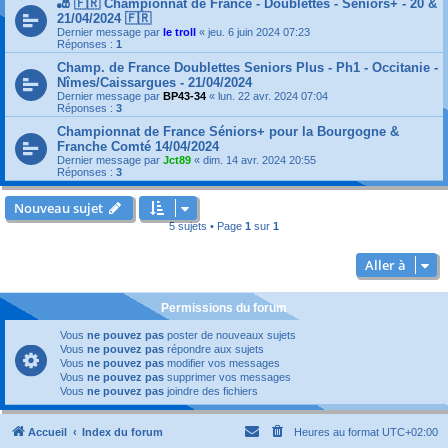
🎳 🇫🇷 Championnat de France - Doublettes - Séniors+ - 20 &
21/04/2024 🇫🇷
Dernier message par
le troll
«
jeu. 6 juin 2024 07:23
Réponses :
1
Champ. de France Doublettes Seniors Plus - Ph1 - Occitanie -
Nîmes/Caissargues - 21/04/2024
Dernier message par
BP43-34
«
lun. 22 avr. 2024 07:04
Réponses :
3
Championnat de France Séniors+ pour la Bourgogne &
Franche Comté 14/04/2024
Dernier message par
Jct89
«
dim. 14 avr. 2024 20:55
Réponses :
3
Nouveau sujet
5 sujets • Page
1
sur
1
Aller à
Permissions du forum
Vous
ne pouvez pas
poster de nouveaux sujets
Vous
ne pouvez pas
répondre aux sujets
Vous
ne pouvez pas
modifier vos messages
Vous
ne pouvez pas
supprimer vos messages
Vous
ne pouvez pas
joindre des fichiers
Accueil
Index du forum
Heures au format
UTC+02:00