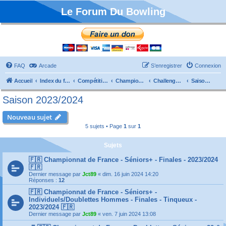
Le Forum Du Bowling
FAQ
Arcade
S’enregistrer
Connexion
Accueil
Index du forum
Compétitions
Championnats de France
Challenge Vétérans
Saison 2023/2024
Saison 2023/2024
Nouveau sujet
5 sujets • Page
1
sur
1
Sujets
🇫🇷 Championnat de France - Séniors+ - Finales - 2023/2024
🇫🇷
Dernier message par
Jct89
«
dim. 16 juin 2024 14:20
Réponses :
12
🇫🇷 Championnat de France - Séniors+ -
Individuels/Doublettes Hommes - Finales - Tinqueux -
2023/2024 🇫🇷
Dernier message par
Jct89
«
ven. 7 juin 2024 13:08