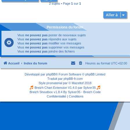
2 sujets • Page
1
sur
1
Aller à
Permissions du forum
Vous
ne pouvez pas
poster de nouveaux sujets
Vous
ne pouvez pas
répondre aux sujets
Vous
ne pouvez pas
modifier vos messages
Vous
ne pouvez pas
supprimer vos messages
Vous
ne pouvez pas
joindre des fichiers
Accueil
Index du forum
Heures au format
UTC+02:00
Développé par
phpBB
® Forum Software © phpBB Limited
Traduit par
phpBB-fr.com
Style
promaterial
par ©
Mazeltof
2018
Breizh Chart Extension V1.4.0 par
Sylver35
Breizh Shoutbox v1.8.4
By Sylver35 - Breizh Code
Confidentialité
|
Conditions