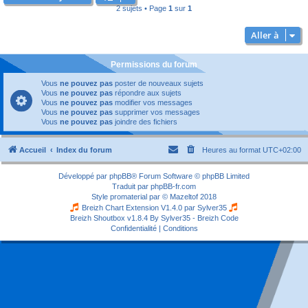
2 sujets • Page
1
sur
1
Aller à
Permissions du forum
Vous
ne pouvez pas
poster de nouveaux sujets
Vous
ne pouvez pas
répondre aux sujets
Vous
ne pouvez pas
modifier vos messages
Vous
ne pouvez pas
supprimer vos messages
Vous
ne pouvez pas
joindre des fichiers
Accueil
Index du forum
Heures au format
UTC+02:00
Développé par
phpBB
® Forum Software © phpBB Limited
Traduit par
phpBB-fr.com
Style
promaterial
par ©
Mazeltof
2018
Breizh Chart Extension V1.4.0 par
Sylver35
Breizh Shoutbox v1.8.4
By Sylver35 - Breizh Code
Confidentialité
|
Conditions