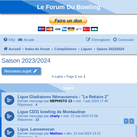
Le Forum Du Bowling
FAQ
Arcade
S’enregistrer
Connexion
Accueil
Index du forum
Compétitions
Ligues
Saison 2023/2024
Saison 2023/2024
Nouveau sujet
4 sujets • Page
1
sur
1
Sujets
Ligue Gladiatores Némausensis : "Le Retiaire 2"
Dernier message par
MEPHISTO 13
«
ven. 7 juin 2024 17:46
Réponses :
4
Ligue CD31 bowling de Montaudran
Dernier message par
charly
«
mer. 22 mai 2024 07:06
Réponses :
22
1
2
Ligue_Lannemezan
Dernier message par
Mathieu
«
dim. 12 mai 2024 13:13
Réponses :
1