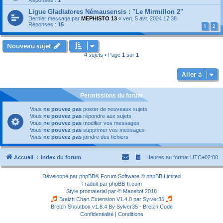
Ligue Gladiatores Némausensis : "Le Mirmillon 2"
Dernier message par
MEPHISTO 13
«
ven. 5 avr. 2024 17:38
Réponses :
15
1
2
Nouveau sujet
4 sujets • Page
1
sur
1
Aller à
Permissions du forum
Vous
ne pouvez pas
poster de nouveaux sujets
Vous
ne pouvez pas
répondre aux sujets
Vous
ne pouvez pas
modifier vos messages
Vous
ne pouvez pas
supprimer vos messages
Vous
ne pouvez pas
joindre des fichiers
Accueil
Index du forum
Heures au format
UTC+02:00
Développé par
phpBB
® Forum Software © phpBB Limited
Traduit par
phpBB-fr.com
Style
promaterial
par ©
Mazeltof
2018
Breizh Chart Extension V1.4.0 par
Sylver35
Breizh Shoutbox v1.8.4
By Sylver35 - Breizh Code
Confidentialité
|
Conditions