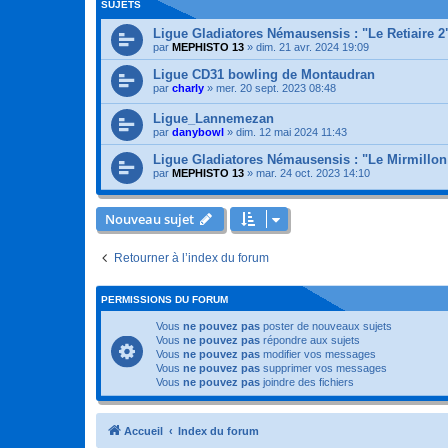
SUJETS
Ligue Gladiatores Némausensis : "Le Retiaire 2
par
MEPHISTO 13
»
dim. 21 avr. 2024 19:09
Ligue CD31 bowling de Montaudran
par
charly
»
mer. 20 sept. 2023 08:48
Ligue_Lannemezan
par
danybowl
»
dim. 12 mai 2024 11:43
Ligue Gladiatores Némausensis : "Le Mirmillon
par
MEPHISTO 13
»
mar. 24 oct. 2023 14:10
Nouveau sujet
Retourner à l’index du forum
PERMISSIONS DU FORUM
Vous
ne pouvez pas
poster de nouveaux sujets
Vous
ne pouvez pas
répondre aux sujets
Vous
ne pouvez pas
modifier vos messages
Vous
ne pouvez pas
supprimer vos messages
Vous
ne pouvez pas
joindre des fichiers
Accueil
Index du forum