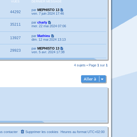
VUES
DERNIER MESSAGE
par
MEPHISTO 13
44292
ven. 7 juin 2024 17:46
par
charly
35211
mer. 22 mai 2024 07:06
par
Mathieu
13927
dim. 12 mai 2024 13:13
par
MEPHISTO 13
29923
ven. 5 avr. 2024 17:38
4 sujets • Page
1
sur
1
Aller à
s contacter
Supprimer les cookies
Heures au format
UTC+02:00