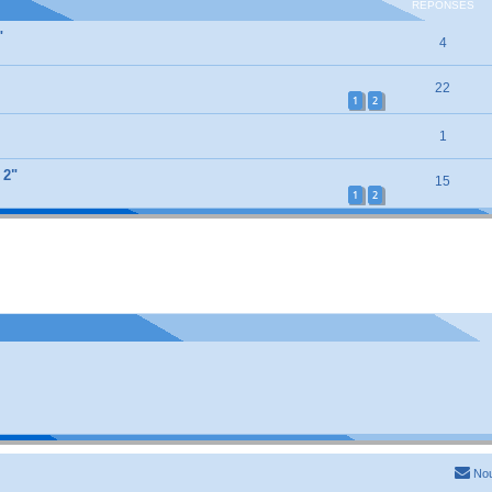
RÉPONSES
"
4
22
1
2
1
 2"
15
1
2
Nou