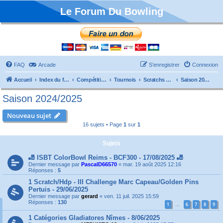
Le Forum Du Bowling
FAQ
Arcade
S’enregistrer
Connexion
Accueil
Index du forum
Compétitions
Tournois
Scratchs et Internationaux
Saison 2024/2025
Saison 2024/2025
Nouveau sujet
16 sujets • Page
1
sur
1
Sujets
🎳 ISBT ColorBowl Reims - BCF300 - 17/08/2025 🎳
Dernier message par
PascalD66570
«
mar. 19 août 2025 12:16
Réponses :
5
1 Scratch/Hdp - III Challenge Marc Capeau/Golden Pins
Pertuis - 29/06/2025
Dernier message par
gerard
«
ven. 11 juil. 2025 15:59
Réponses :
130
1
6
7
8
9
…
1 Catégories Gladiatores Nîmes - 8/06/2025