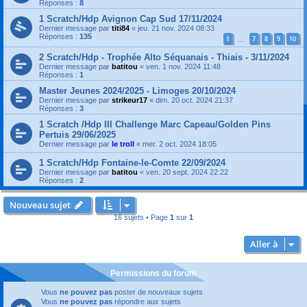
Réponses :
8
1 Scratch/Hdp Avignon Cap Sud 17/11/2024
Dernier message par
titi84
«
jeu. 21 nov. 2024 08:33
Réponses :
135
1
7
8
9
10
…
2 Scratch/Hdp - Trophée Alto Séquanais - Thiais - 3/11/2024
Dernier message par
batitou
«
ven. 1 nov. 2024 11:48
Réponses :
1
Master Jeunes 2024/2025 - Limoges 20/10/2024
Dernier message par
strikeur17
«
dim. 20 oct. 2024 21:37
Réponses :
3
1 Scratch /Hdp III Challenge Marc Capeau/Golden Pins
Pertuis 29/06/2025
Dernier message par
le troll
«
mer. 2 oct. 2024 18:05
1 Scratch/Hdp Fontaine-le-Comte 22/09/2024
Dernier message par
batitou
«
ven. 20 sept. 2024 22:22
Réponses :
2
Nouveau sujet
16 sujets • Page
1
sur
1
Aller à
Permissions du forum
Vous
ne pouvez pas
poster de nouveaux sujets
Vous
ne pouvez pas
répondre aux sujets