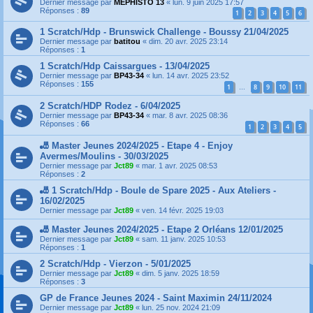
Dernier message par
MEPHISTO 13
«
lun. 9 juin 2025 17:57
Réponses :
89
1
2
3
4
5
6
1 Scratch/Hdp - Brunswick Challenge - Boussy 21/04/2025
Dernier message par
batitou
«
dim. 20 avr. 2025 23:14
Réponses :
1
1 Scratch/Hdp Caissargues - 13/04/2025
Dernier message par
BP43-34
«
lun. 14 avr. 2025 23:52
Réponses :
155
1
8
9
10
11
…
2 Scratch/HDP Rodez - 6/04/2025
Dernier message par
BP43-34
«
mar. 8 avr. 2025 08:36
Réponses :
66
1
2
3
4
5
🎳 Master Jeunes 2024/2025 - Etape 4 - Enjoy
Avermes/Moulins - 30/03/2025
Dernier message par
Jct89
«
mar. 1 avr. 2025 08:53
Réponses :
2
🎳 1 Scratch/Hdp - Boule de Spare 2025 - Aux Ateliers -
16/02/2025
Dernier message par
Jct89
«
ven. 14 févr. 2025 19:03
🎳 Master Jeunes 2024/2025 - Etape 2 Orléans 12/01/2025
Dernier message par
Jct89
«
sam. 11 janv. 2025 10:53
Réponses :
1
2 Scratch/Hdp - Vierzon - 5/01/2025
Dernier message par
Jct89
«
dim. 5 janv. 2025 18:59
Réponses :
3
GP de France Jeunes 2024 - Saint Maximin 24/11/2024
Dernier message par
Jct89
«
lun. 25 nov. 2024 21:09