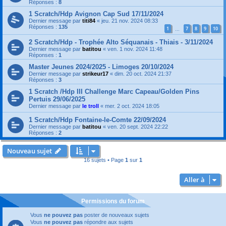
Réponses :
8
1 Scratch/Hdp Avignon Cap Sud 17/11/2024
Dernier message par
titi84
«
jeu. 21 nov. 2024 08:33
Réponses :
135
1
7
8
9
10
…
2 Scratch/Hdp - Trophée Alto Séquanais - Thiais - 3/11/2024
Dernier message par
batitou
«
ven. 1 nov. 2024 11:48
Réponses :
1
Master Jeunes 2024/2025 - Limoges 20/10/2024
Dernier message par
strikeur17
«
dim. 20 oct. 2024 21:37
Réponses :
3
1 Scratch /Hdp III Challenge Marc Capeau/Golden Pins
Pertuis 29/06/2025
Dernier message par
le troll
«
mer. 2 oct. 2024 18:05
1 Scratch/Hdp Fontaine-le-Comte 22/09/2024
Dernier message par
batitou
«
ven. 20 sept. 2024 22:22
Réponses :
2
Nouveau sujet
16 sujets • Page
1
sur
1
Aller à
Permissions du forum
Vous
ne pouvez pas
poster de nouveaux sujets
Vous
ne pouvez pas
répondre aux sujets