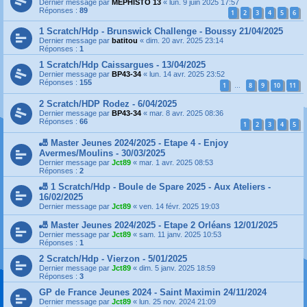
Dernier message par
MEPHISTO 13
«
lun. 9 juin 2025 17:57
Réponses :
89
1
2
3
4
5
6
1 Scratch/Hdp - Brunswick Challenge - Boussy 21/04/2025
Dernier message par
batitou
«
dim. 20 avr. 2025 23:14
Réponses :
1
1 Scratch/Hdp Caissargues - 13/04/2025
Dernier message par
BP43-34
«
lun. 14 avr. 2025 23:52
Réponses :
155
1
8
9
10
11
…
2 Scratch/HDP Rodez - 6/04/2025
Dernier message par
BP43-34
«
mar. 8 avr. 2025 08:36
Réponses :
66
1
2
3
4
5
🎳 Master Jeunes 2024/2025 - Etape 4 - Enjoy
Avermes/Moulins - 30/03/2025
Dernier message par
Jct89
«
mar. 1 avr. 2025 08:53
Réponses :
2
🎳 1 Scratch/Hdp - Boule de Spare 2025 - Aux Ateliers -
16/02/2025
Dernier message par
Jct89
«
ven. 14 févr. 2025 19:03
🎳 Master Jeunes 2024/2025 - Etape 2 Orléans 12/01/2025
Dernier message par
Jct89
«
sam. 11 janv. 2025 10:53
Réponses :
1
2 Scratch/Hdp - Vierzon - 5/01/2025
Dernier message par
Jct89
«
dim. 5 janv. 2025 18:59
Réponses :
3
GP de France Jeunes 2024 - Saint Maximin 24/11/2024
Dernier message par
Jct89
«
lun. 25 nov. 2024 21:09