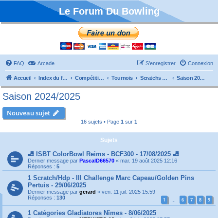
Le Forum Du Bowling
FAQ
Arcade
S’enregistrer
Connexion
Accueil
Index du forum
Compétitions
Tournois
Scratchs et Internationaux
Saison 2024/2025
Saison 2024/2025
Nouveau sujet
16 sujets • Page
1
sur
1
Sujets
🎳 ISBT ColorBowl Reims - BCF300 - 17/08/2025 🎳
Dernier message par
PascalD66570
«
mar. 19 août 2025 12:16
Réponses :
5
1 Scratch/Hdp - III Challenge Marc Capeau/Golden Pins
Pertuis - 29/06/2025
Dernier message par
gerard
«
ven. 11 juil. 2025 15:59
Réponses :
130
1
6
7
8
9
…
1 Catégories Gladiatores Nîmes - 8/06/2025