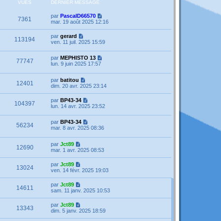
VUES
DERNIER MESSAGE
par
PascalD66570
7361
mar. 19 août 2025 12:16
par
gerard
113194
ven. 11 juil. 2025 15:59
par
MEPHISTO 13
77747
lun. 9 juin 2025 17:57
par
batitou
12401
dim. 20 avr. 2025 23:14
par
BP43-34
104397
lun. 14 avr. 2025 23:52
par
BP43-34
56234
mar. 8 avr. 2025 08:36
par
Jct89
12690
mar. 1 avr. 2025 08:53
par
Jct89
13024
ven. 14 févr. 2025 19:03
par
Jct89
14611
sam. 11 janv. 2025 10:53
par
Jct89
13343
dim. 5 janv. 2025 18:59