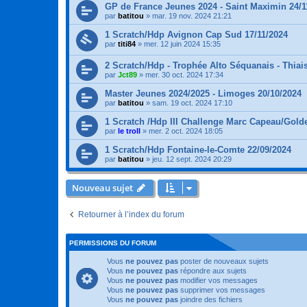
GP de France Jeunes 2024 - Saint Maximin 24/1
par
batitou
»
mar. 19 nov. 2024 21:21
1 Scratch/Hdp Avignon Cap Sud 17/11/2024
par
titi84
»
mer. 12 juin 2024 15:35
2 Scratch/Hdp - Trophée Alto Séquanais - Thiais
par
Jct89
»
mer. 30 oct. 2024 17:34
Master Jeunes 2024/2025 - Limoges 20/10/2024
par
batitou
»
sam. 19 oct. 2024 17:10
1 Scratch /Hdp III Challenge Marc Capeau/Golde
par
le troll
»
mer. 2 oct. 2024 18:05
1 Scratch/Hdp Fontaine-le-Comte 22/09/2024
par
batitou
»
jeu. 12 sept. 2024 20:29
Nouveau sujet
Retourner à l’index du forum
PERMISSIONS DU FORUM
Vous
ne pouvez pas
poster de nouveaux sujets
Vous
ne pouvez pas
répondre aux sujets
Vous
ne pouvez pas
modifier vos messages
Vous
ne pouvez pas
supprimer vos messages
Vous
ne pouvez pas
joindre des fichiers