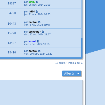
par
Jct89
19387
lun. 25 nov. 2024 21:09
par
titi84
84720
jeu. 21 nov. 2024 08:33
par
batitou
10443
ven. 1 nov. 2024 11:48
par
strikeur17
15720
dim. 20 oct. 2024 21:37
par
le troll
13427
mer. 2 oct. 2024 18:05
par
batitou
15416
ven. 20 sept. 2024 22:22
16 sujets • Page
1
sur
1
Aller à