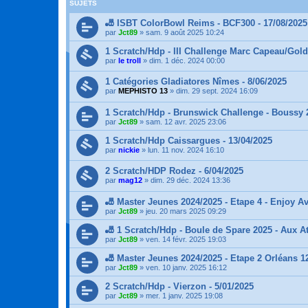
SUJETS
🎳 ISBT ColorBowl Reims - BCF300 - 17/08/2025
par
Jct89
»
sam. 9 août 2025 10:24
1 Scratch/Hdp - III Challenge Marc Capeau/Gold
par
le troll
»
dim. 1 déc. 2024 00:00
1 Catégories Gladiatores Nîmes - 8/06/2025
par
MEPHISTO 13
»
dim. 29 sept. 2024 16:09
1 Scratch/Hdp - Brunswick Challenge - Boussy 
par
Jct89
»
sam. 12 avr. 2025 23:06
1 Scratch/Hdp Caissargues - 13/04/2025
par
nickie
»
lun. 11 nov. 2024 16:10
2 Scratch/HDP Rodez - 6/04/2025
par
mag12
»
dim. 29 déc. 2024 13:36
🎳 Master Jeunes 2024/2025 - Etape 4 - Enjoy A
par
Jct89
»
jeu. 20 mars 2025 09:29
🎳 1 Scratch/Hdp - Boule de Spare 2025 - Aux At
par
Jct89
»
ven. 14 févr. 2025 19:03
🎳 Master Jeunes 2024/2025 - Etape 2 Orléans 1
par
Jct89
»
ven. 10 janv. 2025 16:12
2 Scratch/Hdp - Vierzon - 5/01/2025
par
Jct89
»
mer. 1 janv. 2025 19:08