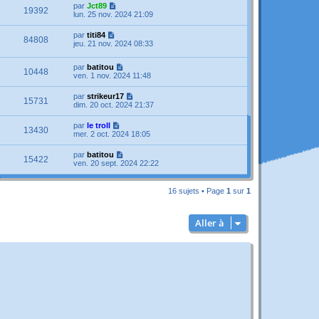
par
Jct89
19392
lun. 25 nov. 2024 21:09
par
titi84
84808
jeu. 21 nov. 2024 08:33
par
batitou
10448
ven. 1 nov. 2024 11:48
par
strikeur17
15731
dim. 20 oct. 2024 21:37
par
le troll
13430
mer. 2 oct. 2024 18:05
par
batitou
15422
ven. 20 sept. 2024 22:22
16 sujets • Page
1
sur
1
Aller à