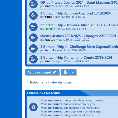
GP de France Jeunes 2024 - Saint Maximin 24/1
par
batitou
»
mar. 19 nov. 2024 21:21
1 Scratch/Hdp Avignon Cap Sud 17/11/2024
par
titi84
»
mer. 12 juin 2024 15:35
2 Scratch/Hdp - Trophée Alto Séquanais - Thiais
par
Jct89
»
mer. 30 oct. 2024 17:34
Master Jeunes 2024/2025 - Limoges 20/10/2024
par
batitou
»
sam. 19 oct. 2024 17:10
1 Scratch /Hdp III Challenge Marc Capeau/Golde
par
le troll
»
mer. 2 oct. 2024 18:05
1 Scratch/Hdp Fontaine-le-Comte 22/09/2024
par
batitou
»
jeu. 12 sept. 2024 20:29
Nouveau sujet
Retourner à l’index du forum
PERMISSIONS DU FORUM
Vous
ne pouvez pas
poster de nouveaux sujets
Vous
ne pouvez pas
répondre aux sujets
Vous
ne pouvez pas
modifier vos messages
Vous
ne pouvez pas
supprimer vos messages
Vous
ne pouvez pas
joindre des fichiers