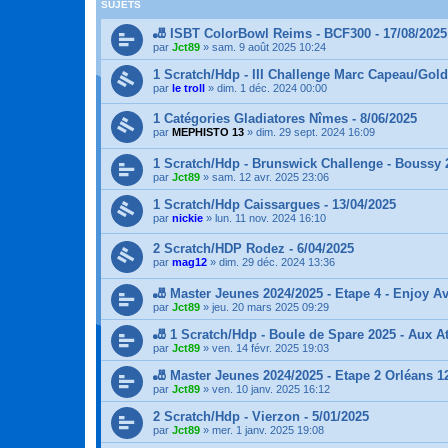
SUJETS
🎳 ISBT ColorBowl Reims - BCF300 - 17/08/2025
par
Jct89
»
sam. 9 août 2025 10:24
1 Scratch/Hdp - III Challenge Marc Capeau/Gold
par
le troll
»
dim. 1 déc. 2024 00:00
1 Catégories Gladiatores Nîmes - 8/06/2025
par
MEPHISTO 13
»
dim. 29 sept. 2024 16:09
1 Scratch/Hdp - Brunswick Challenge - Boussy 
par
Jct89
»
sam. 12 avr. 2025 23:06
1 Scratch/Hdp Caissargues - 13/04/2025
par
nickie
»
lun. 11 nov. 2024 16:10
2 Scratch/HDP Rodez - 6/04/2025
par
mag12
»
dim. 29 déc. 2024 13:36
🎳 Master Jeunes 2024/2025 - Etape 4 - Enjoy A
par
Jct89
»
jeu. 20 mars 2025 09:29
🎳 1 Scratch/Hdp - Boule de Spare 2025 - Aux At
par
Jct89
»
ven. 14 févr. 2025 19:03
🎳 Master Jeunes 2024/2025 - Etape 2 Orléans 1
par
Jct89
»
ven. 10 janv. 2025 16:12
2 Scratch/Hdp - Vierzon - 5/01/2025
par
Jct89
»
mer. 1 janv. 2025 19:08