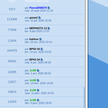
VUES
DERNIER MESSAGE
par
PascalD66570
7377
mar. 19 août 2025 12:16
par
gerard
113306
ven. 11 juil. 2025 15:59
par
MEPHISTO 13
77849
lun. 9 juin 2025 17:57
par
batitou
12404
dim. 20 avr. 2025 23:14
par
BP43-34
104476
lun. 14 avr. 2025 23:52
par
BP43-34
56301
mar. 8 avr. 2025 08:36
par
Jct89
12695
mar. 1 avr. 2025 08:53
par
Jct89
13027
ven. 14 févr. 2025 19:03
par
Jct89
14614
sam. 11 janv. 2025 10:53
par
Jct89
13353
dim. 5 janv. 2025 18:59