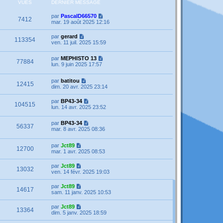
VUES
DERNIER MESSAGE
par
PascalD66570
7412
mar. 19 août 2025 12:16
par
gerard
113354
ven. 11 juil. 2025 15:59
par
MEPHISTO 13
77884
lun. 9 juin 2025 17:57
par
batitou
12415
dim. 20 avr. 2025 23:14
par
BP43-34
104515
lun. 14 avr. 2025 23:52
par
BP43-34
56337
mar. 8 avr. 2025 08:36
par
Jct89
12700
mar. 1 avr. 2025 08:53
par
Jct89
13032
ven. 14 févr. 2025 19:03
par
Jct89
14617
sam. 11 janv. 2025 10:53
par
Jct89
13364
dim. 5 janv. 2025 18:59