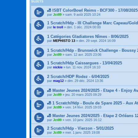
SUJETS
🎳 ISBT ColorBowl Reims - BCF300 - 17/08/2025
par
Jct89
»
sam. 9 août 2025 10:24
1 Scratch/Hdp - III Challenge Marc Capeau/Gold
par
le troll
»
dim. 1 déc. 2024 00:00
1 Catégories Gladiatores Nîmes - 8/06/2025
par
MEPHISTO 13
»
dim. 29 sept. 2024 16:09
1 Scratch/Hdp - Brunswick Challenge - Boussy 
par
Jct89
»
sam. 12 avr. 2025 23:06
1 Scratch/Hdp Caissargues - 13/04/2025
par
nickie
»
lun. 11 nov. 2024 16:10
2 Scratch/HDP Rodez - 6/04/2025
par
mag12
»
dim. 29 déc. 2024 13:36
🎳 Master Jeunes 2024/2025 - Etape 4 - Enjoy A
par
Jct89
»
jeu. 20 mars 2025 09:29
🎳 1 Scratch/Hdp - Boule de Spare 2025 - Aux At
par
Jct89
»
ven. 14 févr. 2025 19:03
🎳 Master Jeunes 2024/2025 - Etape 2 Orléans 1
par
Jct89
»
ven. 10 janv. 2025 16:12
2 Scratch/Hdp - Vierzon - 5/01/2025
par
Jct89
»
mer. 1 janv. 2025 19:08