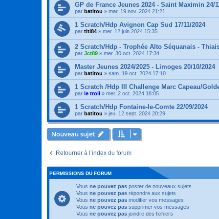
GP de France Jeunes 2024 - Saint Maximin 24/1
par
batitou
»
mar. 19 nov. 2024 21:21
1 Scratch/Hdp Avignon Cap Sud 17/11/2024
par
titi84
»
mer. 12 juin 2024 15:35
2 Scratch/Hdp - Trophée Alto Séquanais - Thiais
par
Jct89
»
mer. 30 oct. 2024 17:34
Master Jeunes 2024/2025 - Limoges 20/10/2024
par
batitou
»
sam. 19 oct. 2024 17:10
1 Scratch /Hdp III Challenge Marc Capeau/Golde
par
le troll
»
mer. 2 oct. 2024 18:05
1 Scratch/Hdp Fontaine-le-Comte 22/09/2024
par
batitou
»
jeu. 12 sept. 2024 20:29
Nouveau sujet
Retourner à l’index du forum
PERMISSIONS DU FORUM
Vous
ne pouvez pas
poster de nouveaux sujets
Vous
ne pouvez pas
répondre aux sujets
Vous
ne pouvez pas
modifier vos messages
Vous
ne pouvez pas
supprimer vos messages
Vous
ne pouvez pas
joindre des fichiers