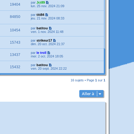
par
Jct89
19404
lun. 25 nov. 2024 21:09
par
titi84
84850
jeu. 21 nov. 2024 08:33
par
batitou
10454
ven. 1 nov. 2024 11:48
par
strikeur17
15743
dim. 20 oct. 2024 21:37
par
le troll
13437
mer. 2 oct. 2024 18:05
par
batitou
15432
ven. 20 sept. 2024 22:22
16 sujets • Page
1
sur
1
Aller à