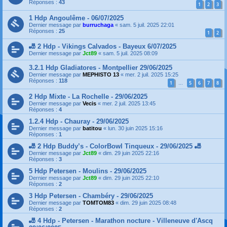
Réponses :
43
1
2
3
1 Hdp Angoulême - 06/07/2025
Dernier message par
burruchaga
«
sam. 5 juil. 2025 22:01
Réponses :
25
1
2
🎳 2 Hdp - Vikings Calvados - Bayeux 6/07/2025
Dernier message par
Jct89
«
sam. 5 juil. 2025 08:09
3.2.1 Hdp Gladiatores - Montpellier 29/06/2025
Dernier message par
MEPHISTO 13
«
mer. 2 juil. 2025 15:25
Réponses :
118
1
5
6
7
8
…
2 Hdp Mixte - La Rochelle - 29/06/2025
Dernier message par
Vecis
«
mer. 2 juil. 2025 13:45
Réponses :
4
1.2.4 Hdp - Chauray - 29/06/2025
Dernier message par
batitou
«
lun. 30 juin 2025 15:16
Réponses :
1
🎳 2 Hdp Buddy’s - ColorBowl Tinqueux - 29/06/2025 🎳
Dernier message par
Jct89
«
dim. 29 juin 2025 22:16
Réponses :
3
5 Hdp Petersen - Moulins - 29/06/2025
Dernier message par
Jct89
«
dim. 29 juin 2025 22:10
Réponses :
2
3 Hdp Petersen - Chambéry - 29/06/2025
Dernier message par
TOMTOM83
«
dim. 29 juin 2025 08:48
Réponses :
2
🎳 4 Hdp - Petersen - Marathon nocture - Villeneuve d'Ascq