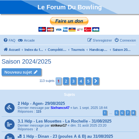
Le Forum Du Bowling
FAQ
Arcade
S’enregistrer
Connexion
Accueil
Index du forum
Compétitions
Tournois
Handicaps et TTMP
Saison 2024/2025
Saison 2024/2025
Nouveau sujet
1
2
3
4
5
Suivante
113 sujets
Sujets
2 Hdp - Agen- 29/08/2025
Dernier message par
Sixfrancs47
«
lun. 1 sept. 2025 18:44
Réponses :
115
1
5
6
7
8
…
3.1 Hdp - Les Mouettes - La Rochelle - 31/08/2025
Dernier message par
strikeur17
«
dim. 31 août 2025 23:20
Réponses :
2
🎳 1 Hdp - Dinan - 23 (poules A & B) au 31/08/2025