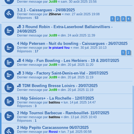
Dernier message par
Jct89
«
sam. 30 août 2025 15:56
3.2.1 - Caissargues - 24/08/2025
Dernier message par
25herve
«
mer. 27 août 2025 19:08
Réponses :
53
1
2
3
4
🎳 3 Round Robin - Extra-Laserbowl Ballainvilliers -
24/08/2025
Dernier message par
Jct89
«
dim. 24 août 2025 11:39
4 Hdp Petersen - Nuit du bowling - Caissargues - 26/07/2025
Dernier message par
le pistard fou
«
mer. 30 juil. 2025 10:13
Réponses :
17
1
2
🎳 4 Hdp - Fun Bowling - Les Herbiers - 19 & 20/07/2025
Dernier message par
Jct89
«
dim. 20 juil. 2025 11:20
🎳 3 Hdp - Factory Saint-Denis-en-Val - 20/07/2025
Dernier message par
Jct89
«
dim. 20 juil. 2025 11:19
🎳 TDM Bowling Bresse Loisirs - 20/07/2025
Dernier message par
Jct89
«
dim. 20 juil. 2025 11:19
1 Hdp Séniors+ - La Rochelle - 12/07/2025
Dernier message par
batitou
«
lun. 14 juil. 2025 14:47
Réponses :
3
2 Hdp Tournoi Barbecue - Rambouillet- 11/07/2025
Dernier message par
batitou
«
dim. 13 juil. 2025 10:43
Réponses :
1
2 Hdp Pepito Caracassonne 06/07/2025
Dernier message par
Rossi
«
lun. 7 juil. 2025 00:58