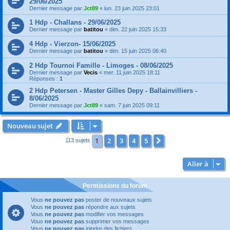
29/06/2025
Dernier message par
Jct89
«
lun. 23 juin 2025 23:01
1 Hdp - Challans - 29/06/2025
Dernier message par
batitou
«
dim. 22 juin 2025 15:33
4 Hdp - Vierzon- 15/06/2025
Dernier message par
batitou
«
dim. 15 juin 2025 06:40
2 Hdp Tournoi Famille - Limoges - 08/06/2025
Dernier message par
Vecis
«
mer. 11 juin 2025 18:11
Réponses :
1
2 Hdp Petersen - Master Gilles Depy - Ballainvilliers -
8/06/2025
Dernier message par
Jct89
«
sam. 7 juin 2025 09:11
Nouveau sujet
1
2
3
4
5
Suivante
113 sujets
Aller à
Permissions du forum
Vous
ne pouvez pas
poster de nouveaux sujets
Vous
ne pouvez pas
répondre aux sujets
Vous
ne pouvez pas
modifier vos messages
Vous
ne pouvez pas
supprimer vos messages
Vous
ne pouvez pas
joindre des fichiers