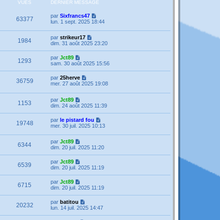
VUES
DERNIER MESSAGE
par
Sixfrancs47
63377
lun. 1 sept. 2025 18:44
par
strikeur17
1984
dim. 31 août 2025 23:20
par
Jct89
1293
sam. 30 août 2025 15:56
par
25herve
36759
mer. 27 août 2025 19:08
par
Jct89
1153
dim. 24 août 2025 11:39
par
le pistard fou
19748
mer. 30 juil. 2025 10:13
par
Jct89
6344
dim. 20 juil. 2025 11:20
par
Jct89
6539
dim. 20 juil. 2025 11:19
par
Jct89
6715
dim. 20 juil. 2025 11:19
par
batitou
20232
lun. 14 juil. 2025 14:47