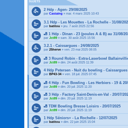
SUJETS
2 Hdp - Agen- 29/08/2025
par
Castaing
»
mar. 4 mars 2025 10:43
3.1 Hdp - Les Mouettes - La Rochelle - 31/08/20
par
batitou
»
jeu. 7 août 2025 22:56
🎳 1 Hdp - Dinan - 23 (poules A & B) au 31/08/20
par
Jct89
»
sam. 30 août 2025 15:56
3.2.1 - Caissargues - 24/08/2025
par
25herve
»
ven. 23 mai 2025 08:05
🎳 3 Round Robin - Extra-Laserbowl Ballainvillie
par
Jct89
»
dim. 24 août 2025 11:39
4 Hdp Petersen - Nuit du bowling - Caissargues 
par
BP43-34
»
ven. 18 juil. 2025 07:45
🎳 4 Hdp - Fun Bowling - Les Herbiers - 19 & 20
par
Jct89
»
dim. 20 juil. 2025 11:20
🎳 3 Hdp - Factory Saint-Denis-en-Val - 20/07/20
par
Jct89
»
dim. 20 juil. 2025 11:19
🎳 TDM Bowling Bresse Loisirs - 20/07/2025
par
Jct89
»
dim. 20 juil. 2025 11:19
1 Hdp Séniors+ - La Rochelle - 12/07/2025
par
batitou
»
dim. 22 juin 2025 15:04