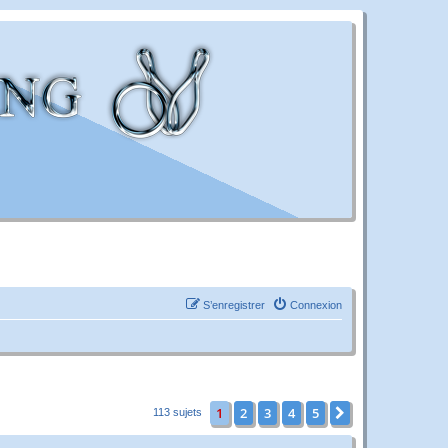
S’enregistrer
Connexion
1
2
3
4
5
Suivante
113 sujets