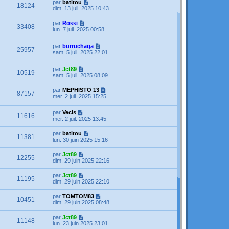
par
batitou
18124
dim. 13 juil. 2025 10:43
par
Rossi
33408
lun. 7 juil. 2025 00:58
par
burruchaga
25957
sam. 5 juil. 2025 22:01
par
Jct89
10519
sam. 5 juil. 2025 08:09
par
MEPHISTO 13
87157
mer. 2 juil. 2025 15:25
par
Vecis
11616
mer. 2 juil. 2025 13:45
par
batitou
11381
lun. 30 juin 2025 15:16
par
Jct89
12255
dim. 29 juin 2025 22:16
par
Jct89
11195
dim. 29 juin 2025 22:10
par
TOMTOM83
10451
dim. 29 juin 2025 08:48
par
Jct89
11148
lun. 23 juin 2025 23:01