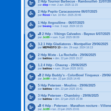
2 Hdp Tournoi Barbecue - Rambouillet- 11/07/2
par
diep
»
mer. 2 avr. 2025 11:15
2 Hdp Pepito Caracassonne 06/07/2025
par
Rossi
»
lun. 10 févr. 2025 20:46
1 Hdp Angoulême - 06/07/2025
par
bwang
»
mar. 3 sept. 2024 10:15
🎳 2 Hdp - Vikings Calvados - Bayeux 6/07/2025
par
Jct89
»
sam. 5 juil. 2025 08:09
3.2.1 Hdp Gladiatores - Montpellier 29/06/2025
par
MEPHISTO 13
»
dim. 29 sept. 2024 16:13
2 Hdp Mixte - La Rochelle - 29/06/2025
par
batitou
»
dim. 22 juin 2025 15:27
1.2.4 Hdp - Chauray - 29/06/2025
par
batitou
»
sam. 28 juin 2025 18:51
🎳 2 Hdp Buddy’s - ColorBowl Tinqueux - 29/06
par
Jct89
»
dim. 22 juin 2025 14:45
5 Hdp Petersen - Moulins - 29/06/2025
par
batitou
»
dim. 22 juin 2025 15:41
3 Hdp Petersen - Chambéry - 29/06/2025
par
batitou
»
dim. 22 juin 2025 15:38
🎳 4 Hdp - Petersen - Marathon nocture - Villen
par
Jct89
»
lun. 23 juin 2025 23:01