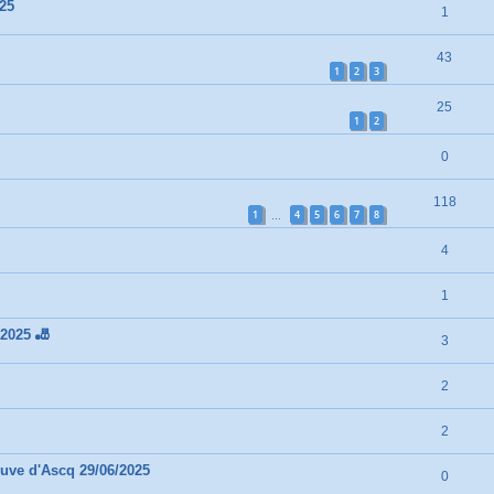
025
1
43
1
2
3
25
1
2
0
118
1
4
5
6
7
8
…
4
1
/2025 🎳
3
2
2
euve d'Ascq 29/06/2025
0