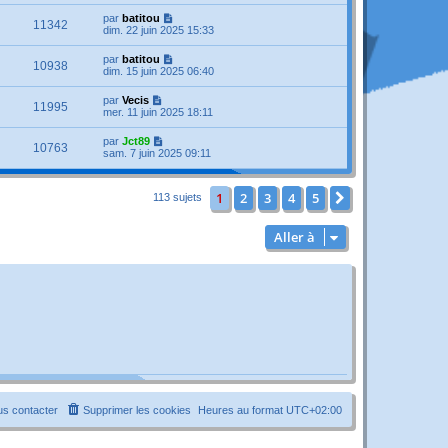
par
batitou
11342
dim. 22 juin 2025 15:33
par
batitou
10938
dim. 15 juin 2025 06:40
par
Vecis
11995
mer. 11 juin 2025 18:11
par
Jct89
10763
sam. 7 juin 2025 09:11
1
2
3
4
5
Suivante
113 sujets
Aller à
s contacter
Supprimer les cookies
Heures au format
UTC+02:00