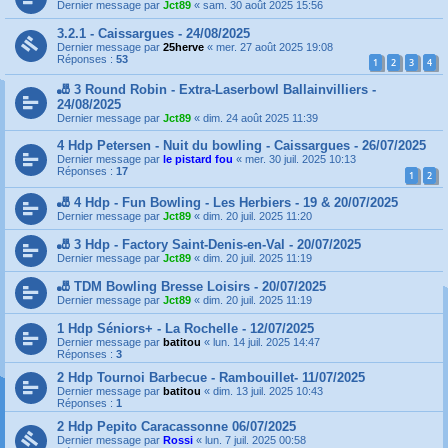
Dernier message par
Jct89
«
sam. 30 août 2025 15:56
3.2.1 - Caissargues - 24/08/2025
Dernier message par
25herve
«
mer. 27 août 2025 19:08
Réponses :
53
1
2
3
4
🎳 3 Round Robin - Extra-Laserbowl Ballainvilliers -
24/08/2025
Dernier message par
Jct89
«
dim. 24 août 2025 11:39
4 Hdp Petersen - Nuit du bowling - Caissargues - 26/07/2025
Dernier message par
le pistard fou
«
mer. 30 juil. 2025 10:13
Réponses :
17
1
2
🎳 4 Hdp - Fun Bowling - Les Herbiers - 19 & 20/07/2025
Dernier message par
Jct89
«
dim. 20 juil. 2025 11:20
🎳 3 Hdp - Factory Saint-Denis-en-Val - 20/07/2025
Dernier message par
Jct89
«
dim. 20 juil. 2025 11:19
🎳 TDM Bowling Bresse Loisirs - 20/07/2025
Dernier message par
Jct89
«
dim. 20 juil. 2025 11:19
1 Hdp Séniors+ - La Rochelle - 12/07/2025
Dernier message par
batitou
«
lun. 14 juil. 2025 14:47
Réponses :
3
2 Hdp Tournoi Barbecue - Rambouillet- 11/07/2025
Dernier message par
batitou
«
dim. 13 juil. 2025 10:43
Réponses :
1
2 Hdp Pepito Caracassonne 06/07/2025
Dernier message par
Rossi
«
lun. 7 juil. 2025 00:58