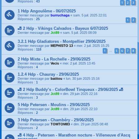
Réponses :
43
1
2
3
1 Hdp Angoulême - 06/07/2025
Dernier message par
burruchaga
«
sam. 5 juil. 2025 22:01
Réponses :
25
1
2
🎳 2 Hdp - Vikings Calvados - Bayeux 6/07/2025
Dernier message par
Jct89
«
sam. 5 juil. 2025 08:09
3.2.1 Hdp Gladiatores - Montpellier 29/06/2025
Dernier message par
MEPHISTO 13
«
mer. 2 juil. 2025 15:25
Réponses :
118
1
5
6
7
8
…
2 Hdp Mixte - La Rochelle - 29/06/2025
Dernier message par
Vecis
«
mer. 2 juil. 2025 13:45
Réponses :
4
1.2.4 Hdp - Chauray - 29/06/2025
Dernier message par
batitou
«
lun. 30 juin 2025 15:16
Réponses :
1
🎳 2 Hdp Buddy’s - ColorBowl Tinqueux - 29/06/2025 🎳
Dernier message par
Jct89
«
dim. 29 juin 2025 22:16
Réponses :
3
5 Hdp Petersen - Moulins - 29/06/2025
Dernier message par
Jct89
«
dim. 29 juin 2025 22:10
Réponses :
2
3 Hdp Petersen - Chambéry - 29/06/2025
Dernier message par
TOMTOM83
«
dim. 29 juin 2025 08:48
Réponses :
2
🎳 4 Hdp - Petersen - Marathon nocture - Villeneuve d'Ascq