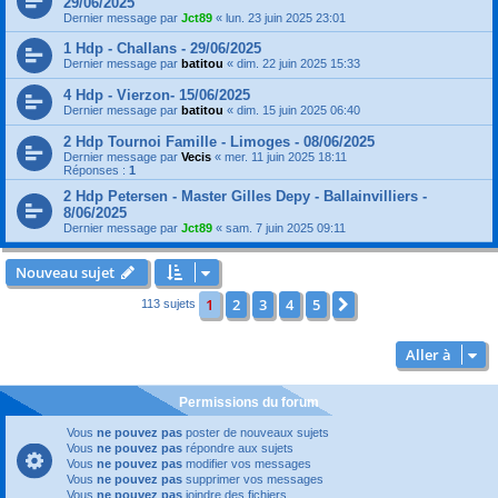
29/06/2025
Dernier message par
Jct89
«
lun. 23 juin 2025 23:01
1 Hdp - Challans - 29/06/2025
Dernier message par
batitou
«
dim. 22 juin 2025 15:33
4 Hdp - Vierzon- 15/06/2025
Dernier message par
batitou
«
dim. 15 juin 2025 06:40
2 Hdp Tournoi Famille - Limoges - 08/06/2025
Dernier message par
Vecis
«
mer. 11 juin 2025 18:11
Réponses :
1
2 Hdp Petersen - Master Gilles Depy - Ballainvilliers -
8/06/2025
Dernier message par
Jct89
«
sam. 7 juin 2025 09:11
Nouveau sujet
1
2
3
4
5
Suivante
113 sujets
Aller à
Permissions du forum
Vous
ne pouvez pas
poster de nouveaux sujets
Vous
ne pouvez pas
répondre aux sujets
Vous
ne pouvez pas
modifier vos messages
Vous
ne pouvez pas
supprimer vos messages
Vous
ne pouvez pas
joindre des fichiers