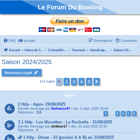
Le Forum Du Bowling
FAQ
Arcade
S’enregistrer
Connexion
Accueil
Index du forum
Compétitions
Tournois
Handicaps et TTMP
Saison 2024/2025
Saison 2024/2025
Nouveau sujet
1
2
3
4
5
Suivante
113 sujets
Sujets
2 Hdp - Agen- 29/08/2025
Dernier message par
Sixfrancs47
«
lun. 1 sept. 2025 18:44
Réponses :
115
1
5
6
7
8
…
3.1 Hdp - Les Mouettes - La Rochelle - 31/08/2025
Dernier message par
strikeur17
«
dim. 31 août 2025 23:20
Réponses :
2
🎳 1 Hdp - Dinan - 23 (poules A & B) au 31/08/2025