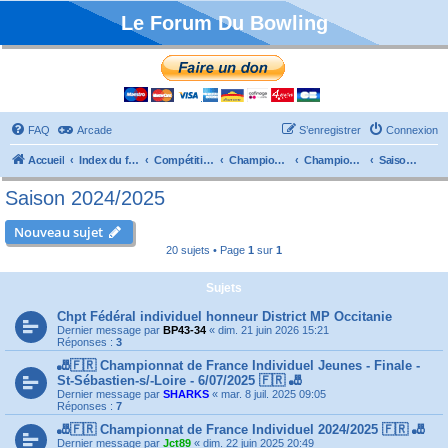
Le Forum Du Bowling
FAQ
Arcade
S’enregistrer
Connexion
Accueil
Index du forum
Compétitions
Championnats de France
Championnat Individuels
Saison 2024/2025
Saison 2024/2025
Nouveau sujet
20 sujets • Page
1
sur
1
Sujets
Chpt Fédéral individuel honneur District MP Occitanie
Dernier message par
BP43-34
«
dim. 21 juin 2026 15:21
Réponses :
3
🎳🇫🇷 Championnat de France Individuel Jeunes - Finale -
St-Sébastien-s/-Loire - 6/07/2025 🇫🇷 🎳
Dernier message par
SHARKS
«
mar. 8 juil. 2025 09:05
Réponses :
7
🎳🇫🇷 Championnat de France Individuel 2024/2025 🇫🇷 🎳
Dernier message par
Jct89
«
dim. 22 juin 2025 20:49