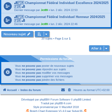
🎳🇫🇷 Championnat Fédéral Individuel Excellence 2024/2025
🇫🇷 🎳
Dernier message par
Jct89
«
lun. 2 déc. 2024 22:53
🎳🇫🇷 Championnat Fédéral Individuel Honneur 2024/2025
🇫🇷 🎳
Dernier message par
Jct89
«
lun. 2 déc. 2024 22:46
Nouveau sujet
20 sujets • Page
1
sur
1
Aller à
Permissions du forum
Vous
ne pouvez pas
poster de nouveaux sujets
Vous
ne pouvez pas
répondre aux sujets
Vous
ne pouvez pas
modifier vos messages
Vous
ne pouvez pas
supprimer vos messages
Vous
ne pouvez pas
joindre des fichiers
Accueil
Index du forum
Heures au format
UTC+02:00
Développé par
phpBB
® Forum Software © phpBB Limited
Traduit par
phpBB-fr.com
Style
promaterial
par ©
Mazeltof
2018
Breizh Chart Extension V1.4.0 par
Sylver35