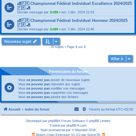
🎳🇫🇷 Championnat Fédéral Individuel Excellence 2024/2025
🇫🇷 🎳
Dernier message par
Jct89
«
lun. 2 déc. 2024 22:53
🎳🇫🇷 Championnat Fédéral Individuel Honneur 2024/2025
🇫🇷 🎳
Dernier message par
Jct89
«
lun. 2 déc. 2024 22:46
Nouveau sujet
20 sujets • Page
1
sur
1
Aller à
Permissions du forum
Vous
ne pouvez pas
poster de nouveaux sujets
Vous
ne pouvez pas
répondre aux sujets
Vous
ne pouvez pas
modifier vos messages
Vous
ne pouvez pas
supprimer vos messages
Vous
ne pouvez pas
joindre des fichiers
Accueil
Index du forum
Heures au format
UTC+02:00
Développé par
phpBB
® Forum Software © phpBB Limited
Traduit par
phpBB-fr.com
Style
promaterial
par ©
Mazeltof
2018
Breizh Chart Extension V1.4.0 par
Sylver35