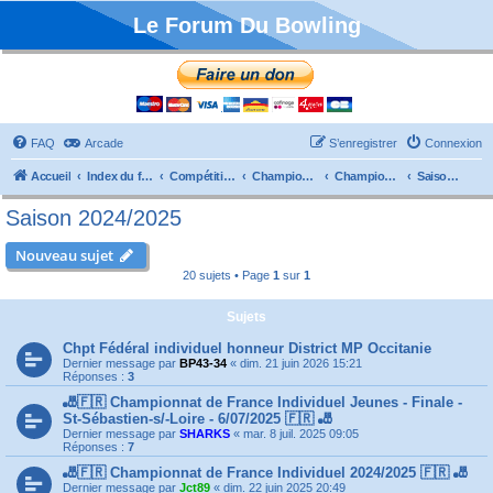
Le Forum Du Bowling
FAQ
Arcade
S’enregistrer
Connexion
Accueil
Index du forum
Compétitions
Championnats de France
Championnat Individuels
Saison 2024/2025
Saison 2024/2025
Nouveau sujet
20 sujets • Page
1
sur
1
Sujets
Chpt Fédéral individuel honneur District MP Occitanie
Dernier message par
BP43-34
«
dim. 21 juin 2026 15:21
Réponses :
3
🎳🇫🇷 Championnat de France Individuel Jeunes - Finale -
St-Sébastien-s/-Loire - 6/07/2025 🇫🇷 🎳
Dernier message par
SHARKS
«
mar. 8 juil. 2025 09:05
Réponses :
7
🎳🇫🇷 Championnat de France Individuel 2024/2025 🇫🇷 🎳
Dernier message par
Jct89
«
dim. 22 juin 2025 20:49