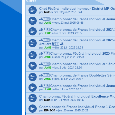
SUJETS
Chpt Fédéral individuel honneur District MP Oc
par
Malo
»
dim. 22 juin 2025 15:41
🎳🇫🇷 Championnat de France Individuel Jeunes 
par
Jct89
»
ven. 23 mai 2025 08:46
🎳🇫🇷 Championnat de France Individuel 2024/
par
Jct89
»
lun. 2 déc. 2024 22:35
🎳🇫🇷 Championnat de France Individuel 2025
Ateliers 🇫🇷 🎳
par
Jct89
»
dim. 22 juin 2025 19:23
🎳🇫🇷 Championnat Fédéral Individuel 2025-F
par
Jct89
»
sam. 21 juin 2025 21:23
🎳🇫🇷 Championnat de France Individuel Sénio
par
Jct89
»
lun. 2 déc. 2024 23:10
🎳🇫🇷 Championnat de France Doublettes Sénio
par
Jct89
»
mer. 11 juin 2025 00:17
🎳🇫🇷 Championnat de France Individuel Jeun
par
Jct89
»
dim. 11 mai 2025 20:51
Championnat Fédéral Individuel Excellence Mi
par
Malo
»
lun. 24 mars 2025 19:06
Championnat de France Individuel Phase 1 Occit
par
BP43-34
»
jeu. 20 mars 2025 23:22