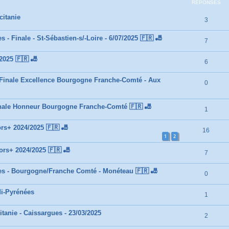
RÉPONSES
citanie
3
- Finale - St-Sébastien-s/-Loire - 6/07/2025 🇫🇷 🎳
7
2025 🇫🇷 🎳
6
-Finale Excellence Bourgogne Franche-Comté - Aux
0
inale Honneur Bourgogne Franche-Comté 🇫🇷 🎳
1
rs+ 2024/2025 🇫🇷 🎳
16
1
2
rs+ 2024/2025 🇫🇷 🎳
7
es - Bourgogne/Franche Comté - Monéteau 🇫🇷 🎳
0
di-Pyrénées
1
anie - Caissargues - 23/03/2025
2