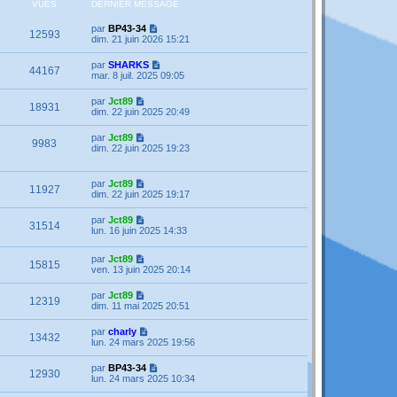
VUES
DERNIER MESSAGE
par
BP43-34
12593
dim. 21 juin 2026 15:21
par
SHARKS
44167
mar. 8 juil. 2025 09:05
par
Jct89
18931
dim. 22 juin 2025 20:49
par
Jct89
9983
dim. 22 juin 2025 19:23
par
Jct89
11927
dim. 22 juin 2025 19:17
par
Jct89
31514
lun. 16 juin 2025 14:33
par
Jct89
15815
ven. 13 juin 2025 20:14
par
Jct89
12319
dim. 11 mai 2025 20:51
par
charly
13432
lun. 24 mars 2025 19:56
par
BP43-34
12930
lun. 24 mars 2025 10:34