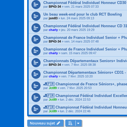
Championnat Fédéral Individuel Honneur CD30 -
par
BP43-34
»
ven. 21 mars 2025 07:33
Un beau week-end pour le club RCT Bowling
par
jsm83
»
lun. 24 mars 2025 09:13
Championnat Fédéral Individuel Honneur CD 31
par
charly
»
jeu. 20 mars 2025 19:29
Championnat de France Individuel Senior + Ph
par
BP43-34
»
ven. 14 mars 2025 07:48
Championnat de France Individuel Senior + Pha
par
charly
»
sam. 15 mars 2025 09:47
Championnats Départementaux Seniors+ Individ
par
BP43-34
»
ven. 7 févr. 2025 08:38
Championnat Départementaux Séniors+ CD31 -
par
charly
»
ven. 7 févr. 2025 10:20
🎳🇫🇷 Championnat de France Séniors+, phase 
par
Jct89
»
ven. 7 févr. 2025 20:53
🎳🇫🇷 Championnat Fédéral Individuel Excelle
par
Jct89
»
lun. 2 déc. 2024 22:53
🎳🇫🇷 Championnat Fédéral Individuel Honneur
par
Jct89
»
lun. 2 déc. 2024 22:46
Nouveau sujet