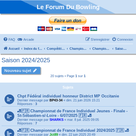
Le Forum Du Bowling
FAQ
Arcade
S’enregistrer
Connexion
Accueil
Index du forum
Compétitions
Championnats de France
Championnat Individuels
Saison 2024/2025
Saison 2024/2025
Nouveau sujet
20 sujets • Page
1
sur
1
Sujets
Chpt Fédéral individuel honneur District MP Occitanie
Dernier message par
BP43-34
«
dim. 21 juin 2026 15:21
Réponses :
3
🎳🇫🇷 Championnat de France Individuel Jeunes - Finale -
St-Sébastien-s/-Loire - 6/07/2025 🇫🇷 🎳
Dernier message par
SHARKS
«
mar. 8 juil. 2025 09:05
Réponses :
7
🎳🇫🇷 Championnat de France Individuel 2024/2025 🇫🇷 🎳
Dernier message par
Jct89
«
dim. 22 juin 2025 20:49