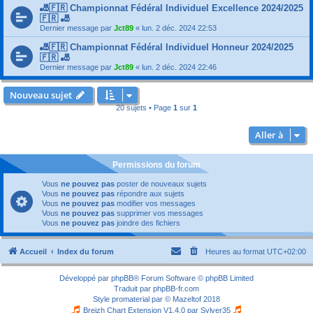
🎳🇫🇷 Championnat Fédéral Individuel Excellence 2024/2025
🇫🇷 🎳
Dernier message par
Jct89
«
lun. 2 déc. 2024 22:53
🎳🇫🇷 Championnat Fédéral Individuel Honneur 2024/2025
🇫🇷 🎳
Dernier message par
Jct89
«
lun. 2 déc. 2024 22:46
Nouveau sujet
20 sujets • Page
1
sur
1
Aller à
Permissions du forum
Vous
ne pouvez pas
poster de nouveaux sujets
Vous
ne pouvez pas
répondre aux sujets
Vous
ne pouvez pas
modifier vos messages
Vous
ne pouvez pas
supprimer vos messages
Vous
ne pouvez pas
joindre des fichiers
Accueil
Index du forum
Heures au format
UTC+02:00
Développé par
phpBB
® Forum Software © phpBB Limited
Traduit par
phpBB-fr.com
Style
promaterial
par ©
Mazeltof
2018
Breizh Chart Extension V1.4.0 par
Sylver35