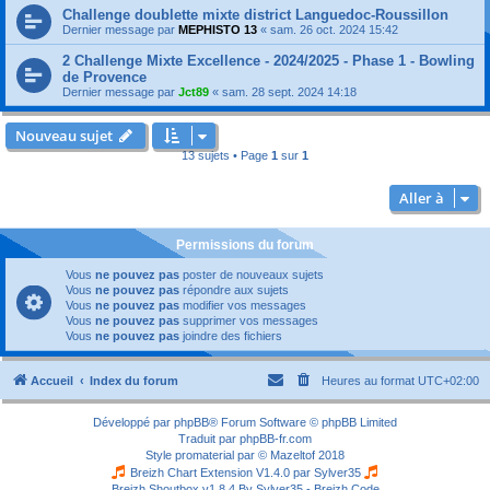
Challenge doublette mixte district Languedoc-Roussillon
Dernier message par
MEPHISTO 13
«
sam. 26 oct. 2024 15:42
2 Challenge Mixte Excellence - 2024/2025 - Phase 1 - Bowling
de Provence
Dernier message par
Jct89
«
sam. 28 sept. 2024 14:18
Nouveau sujet
13 sujets • Page
1
sur
1
Aller à
Permissions du forum
Vous
ne pouvez pas
poster de nouveaux sujets
Vous
ne pouvez pas
répondre aux sujets
Vous
ne pouvez pas
modifier vos messages
Vous
ne pouvez pas
supprimer vos messages
Vous
ne pouvez pas
joindre des fichiers
Accueil
Index du forum
Heures au format
UTC+02:00
Développé par
phpBB
® Forum Software © phpBB Limited
Traduit par
phpBB-fr.com
Style
promaterial
par ©
Mazeltof
2018
Breizh Chart Extension V1.4.0 par
Sylver35
Breizh Shoutbox v1.8.4
By Sylver35 - Breizh Code