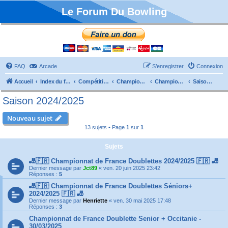
Le Forum Du Bowling
FAQ
Arcade
S’enregistrer
Connexion
Accueil
Index du forum
Compétitions
Championnats de France
Championnat Doublettes
Saison 2024/2025
Saison 2024/2025
Nouveau sujet
13 sujets • Page
1
sur
1
Sujets
🎳🇫🇷 Championnat de France Doublettes 2024/2025 🇫🇷 🎳
Dernier message par
Jct89
«
ven. 20 juin 2025 23:42
Réponses :
5
🎳🇫🇷 Championnat de France Doublettes Séniors+
2024/2025 🇫🇷 🎳
Dernier message par
Henriette
«
ven. 30 mai 2025 17:48
Réponses :
3
Championnat de France Doublette Senior + Occitanie -
30/03/2025