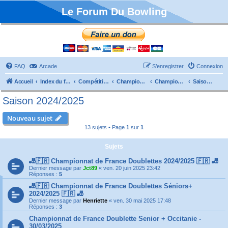
Le Forum Du Bowling
FAQ
Arcade
S’enregistrer
Connexion
Accueil
Index du forum
Compétitions
Championnats de France
Championnat Doublettes
Saison 2024/2025
Saison 2024/2025
Nouveau sujet
13 sujets • Page
1
sur
1
Sujets
🎳🇫🇷 Championnat de France Doublettes 2024/2025 🇫🇷 🎳
Dernier message par
Jct89
«
ven. 20 juin 2025 23:42
Réponses :
5
🎳🇫🇷 Championnat de France Doublettes Séniors+
2024/2025 🇫🇷 🎳
Dernier message par
Henriette
«
ven. 30 mai 2025 17:48
Réponses :
3
Championnat de France Doublette Senior + Occitanie -
30/03/2025