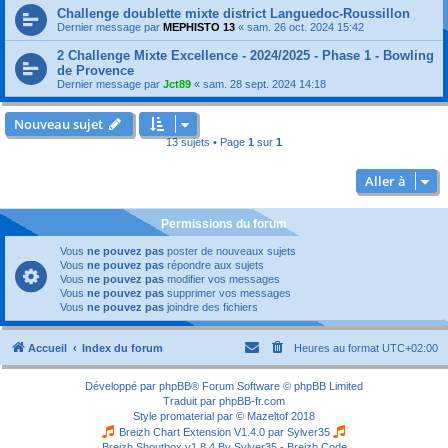
Challenge doublette mixte district Languedoc-Roussillon
Dernier message par
MEPHISTO 13
«
sam. 26 oct. 2024 15:42
2 Challenge Mixte Excellence - 2024/2025 - Phase 1 - Bowling
de Provence
Dernier message par
Jct89
«
sam. 28 sept. 2024 14:18
Nouveau sujet
13 sujets • Page
1
sur
1
Aller à
Permissions du forum
Vous
ne pouvez pas
poster de nouveaux sujets
Vous
ne pouvez pas
répondre aux sujets
Vous
ne pouvez pas
modifier vos messages
Vous
ne pouvez pas
supprimer vos messages
Vous
ne pouvez pas
joindre des fichiers
Accueil
Index du forum
Heures au format
UTC+02:00
Développé par
phpBB
® Forum Software © phpBB Limited
Traduit par
phpBB-fr.com
Style
promaterial
par ©
Mazeltof
2018
Breizh Chart Extension V1.4.0 par
Sylver35
Breizh Shoutbox v1.8.4
By Sylver35 - Breizh Code