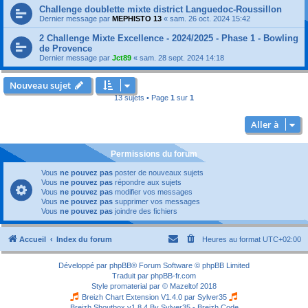
Challenge doublette mixte district Languedoc-Roussillon
Dernier message par
MEPHISTO 13
«
sam. 26 oct. 2024 15:42
2 Challenge Mixte Excellence - 2024/2025 - Phase 1 - Bowling
de Provence
Dernier message par
Jct89
«
sam. 28 sept. 2024 14:18
Nouveau sujet
13 sujets • Page
1
sur
1
Aller à
Permissions du forum
Vous
ne pouvez pas
poster de nouveaux sujets
Vous
ne pouvez pas
répondre aux sujets
Vous
ne pouvez pas
modifier vos messages
Vous
ne pouvez pas
supprimer vos messages
Vous
ne pouvez pas
joindre des fichiers
Accueil
Index du forum
Heures au format
UTC+02:00
Développé par
phpBB
® Forum Software © phpBB Limited
Traduit par
phpBB-fr.com
Style
promaterial
par ©
Mazeltof
2018
Breizh Chart Extension V1.4.0 par
Sylver35
Breizh Shoutbox v1.8.4
By Sylver35 - Breizh Code