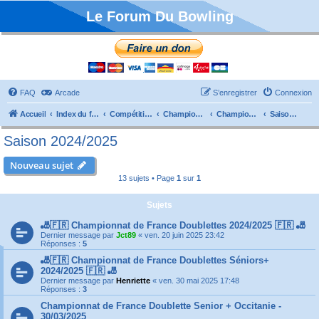
Le Forum Du Bowling
FAQ
Arcade
S’enregistrer
Connexion
Accueil
Index du forum
Compétitions
Championnats de France
Championnat Doublettes
Saison 2024/2025
Saison 2024/2025
Nouveau sujet
13 sujets • Page
1
sur
1
Sujets
🎳🇫🇷 Championnat de France Doublettes 2024/2025 🇫🇷 🎳
Dernier message par
Jct89
«
ven. 20 juin 2025 23:42
Réponses :
5
🎳🇫🇷 Championnat de France Doublettes Séniors+
2024/2025 🇫🇷 🎳
Dernier message par
Henriette
«
ven. 30 mai 2025 17:48
Réponses :
3
Championnat de France Doublette Senior + Occitanie -
30/03/2025