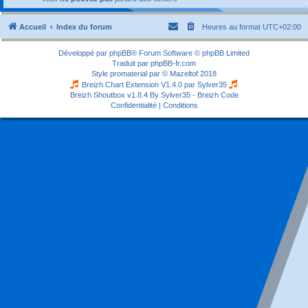
Accueil
Index du forum
Heures au format
UTC+02:00
Développé par
phpBB
® Forum Software © phpBB Limited
Traduit par
phpBB-fr.com
Style
promaterial
par ©
Mazeltof
2018
Breizh Chart Extension V1.4.0 par
Sylver35
Breizh Shoutbox v1.8.4
By Sylver35 - Breizh Code
Confidentialité
|
Conditions