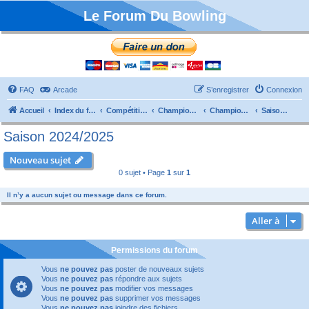
Le Forum Du Bowling
FAQ
Arcade
S’enregistrer
Connexion
Accueil
Index du forum
Compétitions
Championnats de France
Championnat Départemental
Saison 2024/2025
Saison 2024/2025
Nouveau sujet
0 sujet • Page
1
sur
1
Il n’y a aucun sujet ou message dans ce forum.
Aller à
Permissions du forum
Vous
ne pouvez pas
poster de nouveaux sujets
Vous
ne pouvez pas
répondre aux sujets
Vous
ne pouvez pas
modifier vos messages
Vous
ne pouvez pas
supprimer vos messages
Vous
ne pouvez pas
joindre des fichiers