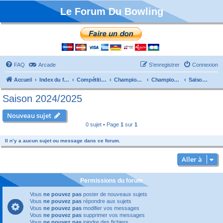
Le Forum Du Bowling
FAQ
Arcade
S’enregistrer
Connexion
Accueil
Index du forum
Compétitions
Championnats de France
Championnat Départemental
Saison 2024/2025
Saison 2024/2025
Nouveau sujet
0 sujet • Page
1
sur
1
Il n’y a aucun sujet ou message dans ce forum.
Aller à
Permissions du forum
Vous
ne pouvez pas
poster de nouveaux sujets
Vous
ne pouvez pas
répondre aux sujets
Vous
ne pouvez pas
modifier vos messages
Vous
ne pouvez pas
supprimer vos messages
Vous
ne pouvez pas
joindre des fichiers