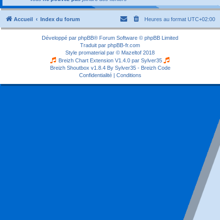
Accueil
Index du forum
Heures au format
UTC+02:00
Développé par
phpBB
® Forum Software © phpBB Limited
Traduit par
phpBB-fr.com
Style
promaterial
par ©
Mazeltof
2018
Breizh Chart Extension V1.4.0 par
Sylver35
Breizh Shoutbox v1.8.4
By Sylver35 - Breizh Code
Confidentialité
|
Conditions