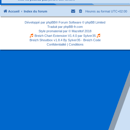
Accueil
Index du forum
Heures au format
UTC+02:00
Développé par
phpBB
® Forum Software © phpBB Limited
Traduit par
phpBB-fr.com
Style
promaterial
par ©
Mazeltof
2018
Breizh Chart Extension V1.4.0 par
Sylver35
Breizh Shoutbox v1.8.4
By Sylver35 - Breizh Code
Confidentialité
|
Conditions