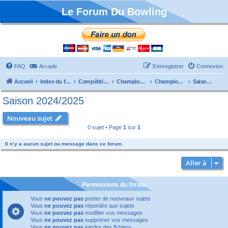
Le Forum Du Bowling
FAQ
Arcade
S’enregistrer
Connexion
Accueil
Index du forum
Compétitions
Championnats de France
Championnat Départemental
Saison 2024/2025
Saison 2024/2025
Nouveau sujet
0 sujet • Page
1
sur
1
Il n’y a aucun sujet ou message dans ce forum.
Aller à
Permissions du forum
Vous
ne pouvez pas
poster de nouveaux sujets
Vous
ne pouvez pas
répondre aux sujets
Vous
ne pouvez pas
modifier vos messages
Vous
ne pouvez pas
supprimer vos messages
Vous
ne pouvez pas
joindre des fichiers