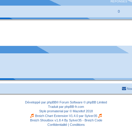
RÉPONSES
0
Nou
Développé par
phpBB
® Forum Software © phpBB Limited
Traduit par
phpBB-fr.com
Style
promaterial
par ©
Mazeltof
2018
Breizh Chart Extension V1.4.0 par
Sylver35
Breizh Shoutbox v1.8.4
By Sylver35 - Breizh Code
Confidentialité
|
Conditions