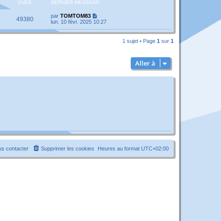
VUES
DERNIER MESSAGE
par
TOMTOM83
49380
lun. 10 févr. 2025 10:27
1 sujet • Page
1
sur
1
Aller à
s contacter
Supprimer les cookies
Heures au format
UTC+02:00