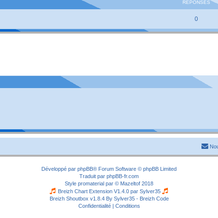
RÉPONSES
0
Nou
Développé par
phpBB
® Forum Software © phpBB Limited
Traduit par
phpBB-fr.com
Style
promaterial
par ©
Mazeltof
2018
Breizh Chart Extension V1.4.0 par
Sylver35
Breizh Shoutbox v1.8.4
By Sylver35 - Breizh Code
Confidentialité
|
Conditions