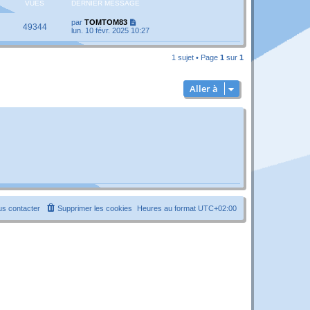
VUES
DERNIER MESSAGE
par
TOMTOM83
49344
lun. 10 févr. 2025 10:27
1 sujet • Page
1
sur
1
Aller à
s contacter
Supprimer les cookies
Heures au format
UTC+02:00