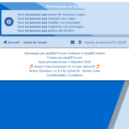
Permissions du forum
Vous
ne pouvez pas
poster de nouveaux sujets
Vous
ne pouvez pas
répondre aux sujets
Vous
ne pouvez pas
modifier vos messages
Vous
ne pouvez pas
supprimer vos messages
Vous
ne pouvez pas
joindre des fichiers
Accueil
Index du forum
Heures au format
UTC+02:00
Développé par
phpBB
® Forum Software © phpBB Limited
Traduit par
phpBB-fr.com
Style
promaterial
par ©
Mazeltof
2018
Breizh Chart Extension V1.4.0 par
Sylver35
Breizh Shoutbox v1.8.4
By Sylver35 - Breizh Code
Confidentialité
|
Conditions