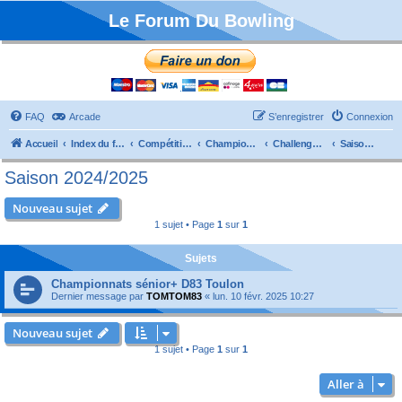
Le Forum Du Bowling
FAQ
Arcade
S’enregistrer
Connexion
Accueil
Index du forum
Compétitions
Championnats de France
Challenge Vétérans
Saison 2024/2025
Saison 2024/2025
Nouveau sujet
1 sujet • Page
1
sur
1
Sujets
Championnats sénior+ D83 Toulon
Dernier message par
TOMTOM83
«
lun. 10 févr. 2025 10:27
Nouveau sujet
1 sujet • Page
1
sur
1
Aller à