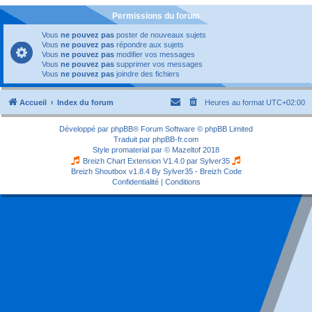
Permissions du forum
Vous
ne pouvez pas
poster de nouveaux sujets
Vous
ne pouvez pas
répondre aux sujets
Vous
ne pouvez pas
modifier vos messages
Vous
ne pouvez pas
supprimer vos messages
Vous
ne pouvez pas
joindre des fichiers
Accueil
Index du forum
Heures au format
UTC+02:00
Développé par
phpBB
® Forum Software © phpBB Limited
Traduit par
phpBB-fr.com
Style
promaterial
par ©
Mazeltof
2018
Breizh Chart Extension V1.4.0 par
Sylver35
Breizh Shoutbox v1.8.4
By Sylver35 - Breizh Code
Confidentialité
|
Conditions