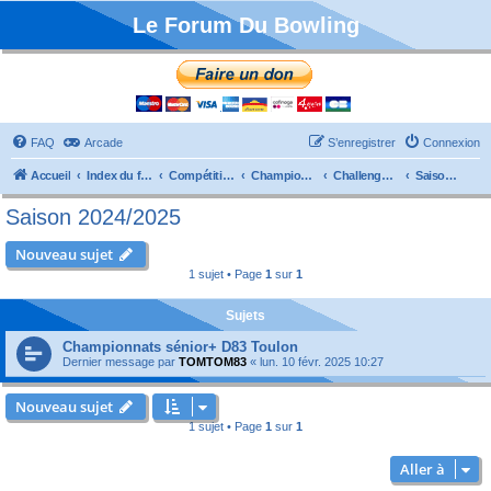
Le Forum Du Bowling
FAQ
Arcade
S’enregistrer
Connexion
Accueil
Index du forum
Compétitions
Championnats de France
Challenge Vétérans
Saison 2024/2025
Saison 2024/2025
Nouveau sujet
1 sujet • Page
1
sur
1
Sujets
Championnats sénior+ D83 Toulon
Dernier message par
TOMTOM83
«
lun. 10 févr. 2025 10:27
Nouveau sujet
1 sujet • Page
1
sur
1
Aller à