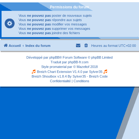
Permissions du forum
Vous
ne pouvez pas
poster de nouveaux sujets
Vous
ne pouvez pas
répondre aux sujets
Vous
ne pouvez pas
modifier vos messages
Vous
ne pouvez pas
supprimer vos messages
Vous
ne pouvez pas
joindre des fichiers
Accueil
Index du forum
Heures au format
UTC+02:00
Développé par
phpBB
® Forum Software © phpBB Limited
Traduit par
phpBB-fr.com
Style
promaterial
par ©
Mazeltof
2018
Breizh Chart Extension V1.4.0 par
Sylver35
Breizh Shoutbox v1.8.4
By Sylver35 - Breizh Code
Confidentialité
|
Conditions