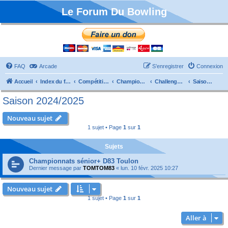
Le Forum Du Bowling
FAQ
Arcade
S’enregistrer
Connexion
Accueil
Index du forum
Compétitions
Championnats de France
Challenge Vétérans
Saison 2024/2025
Saison 2024/2025
Nouveau sujet
1 sujet • Page
1
sur
1
Sujets
Championnats sénior+ D83 Toulon
Dernier message par
TOMTOM83
«
lun. 10 févr. 2025 10:27
Nouveau sujet
1 sujet • Page
1
sur
1
Aller à