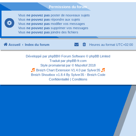
Permissions du forum
Vous
ne pouvez pas
poster de nouveaux sujets
Vous
ne pouvez pas
répondre aux sujets
Vous
ne pouvez pas
modifier vos messages
Vous
ne pouvez pas
supprimer vos messages
Vous
ne pouvez pas
joindre des fichiers
Accueil
Index du forum
Heures au format
UTC+02:00
Développé par
phpBB
® Forum Software © phpBB Limited
Traduit par
phpBB-fr.com
Style
promaterial
par ©
Mazeltof
2018
Breizh Chart Extension V1.4.0 par
Sylver35
Breizh Shoutbox v1.8.4
By Sylver35 - Breizh Code
Confidentialité
|
Conditions