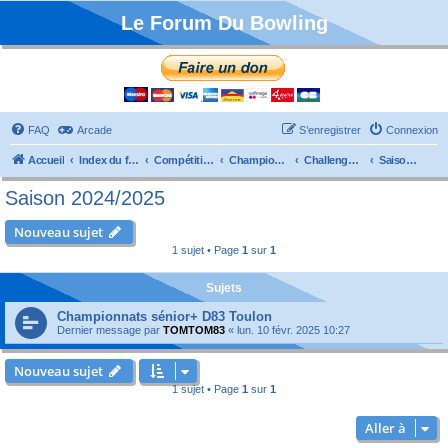
Le Forum Du Bowling
FAQ
Arcade
S’enregistrer
Connexion
Accueil
Index du forum
Compétitions
Championnats de France
Challenge Vétérans
Saison 2024/2025
Saison 2024/2025
Nouveau sujet
1 sujet • Page
1
sur
1
Sujets
Championnats sénior+ D83 Toulon
Dernier message par
TOMTOM83
«
lun. 10 févr. 2025 10:27
Nouveau sujet
1 sujet • Page
1
sur
1
Aller à