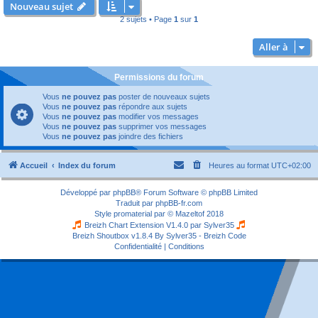
Nouveau sujet
2 sujets • Page
1
sur
1
Aller à
Permissions du forum
Vous
ne pouvez pas
poster de nouveaux sujets
Vous
ne pouvez pas
répondre aux sujets
Vous
ne pouvez pas
modifier vos messages
Vous
ne pouvez pas
supprimer vos messages
Vous
ne pouvez pas
joindre des fichiers
Accueil
Index du forum
Heures au format
UTC+02:00
Développé par
phpBB
® Forum Software © phpBB Limited
Traduit par
phpBB-fr.com
Style
promaterial
par ©
Mazeltof
2018
Breizh Chart Extension V1.4.0 par
Sylver35
Breizh Shoutbox v1.8.4
By Sylver35 - Breizh Code
Confidentialité
|
Conditions