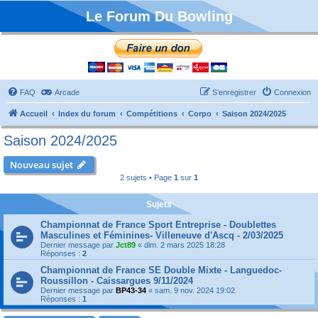
Le Forum Du Bowling
FAQ
Arcade
S’enregistrer
Connexion
Accueil
Index du forum
Compétitions
Corpo
Saison 2024/2025
Saison 2024/2025
Nouveau sujet
2 sujets • Page
1
sur
1
Sujets
Championnat de France Sport Entreprise - Doublettes
Masculines et Féminines- Villeneuve d'Ascq - 2/03/2025
Dernier message par
Jct89
«
dim. 2 mars 2025 18:28
Réponses :
2
Championnat de France SE Double Mixte - Languedoc-
Roussillon - Caissargues 9/11/2024
Dernier message par
BP43-34
«
sam. 9 nov. 2024 19:02
Réponses :
1