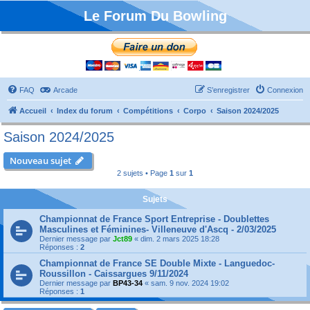
Le Forum Du Bowling
FAQ
Arcade
S’enregistrer
Connexion
Accueil
Index du forum
Compétitions
Corpo
Saison 2024/2025
Saison 2024/2025
Nouveau sujet
2 sujets • Page
1
sur
1
Sujets
Championnat de France Sport Entreprise - Doublettes
Masculines et Féminines- Villeneuve d'Ascq - 2/03/2025
Dernier message par
Jct89
«
dim. 2 mars 2025 18:28
Réponses :
2
Championnat de France SE Double Mixte - Languedoc-
Roussillon - Caissargues 9/11/2024
Dernier message par
BP43-34
«
sam. 9 nov. 2024 19:02
Réponses :
1