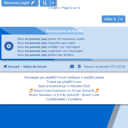
Nouveau sujet
2 sujets • Page
1
sur
1
Aller à
Permissions du forum
Vous
ne pouvez pas
poster de nouveaux sujets
Vous
ne pouvez pas
répondre aux sujets
Vous
ne pouvez pas
modifier vos messages
Vous
ne pouvez pas
supprimer vos messages
Vous
ne pouvez pas
joindre des fichiers
Accueil
Index du forum
Heures au format
UTC+02:00
Développé par
phpBB
® Forum Software © phpBB Limited
Traduit par
phpBB-fr.com
Style
promaterial
par ©
Mazeltof
2018
Breizh Chart Extension V1.4.0 par
Sylver35
Breizh Shoutbox v1.8.4
By Sylver35 - Breizh Code
Confidentialité
|
Conditions