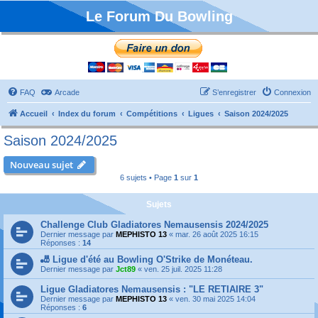
Le Forum Du Bowling
FAQ
Arcade
S’enregistrer
Connexion
Accueil
Index du forum
Compétitions
Ligues
Saison 2024/2025
Saison 2024/2025
Nouveau sujet
6 sujets • Page
1
sur
1
Sujets
Challenge Club Gladiatores Nemausensis 2024/2025
Dernier message par
MEPHISTO 13
«
mar. 26 août 2025 16:15
Réponses :
14
🎳 Ligue d'été au Bowling O'Strike de Monéteau.
Dernier message par
Jct89
«
ven. 25 juil. 2025 11:28
Ligue Gladiatores Nemausensis : "LE RETIAIRE 3"
Dernier message par
MEPHISTO 13
«
ven. 30 mai 2025 14:04
Réponses :
6