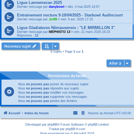
Ligue Lannemezan 2025
Dernier message par
danybowl
«
dim. 4 mai 2025 16:57
Entrainement nocture 9-10/04/2025 - Starbowl Audincourt
Dernier message par
Jct89
«
mer. 9 avr. 2025 17:15
Ligue Gladiatores Némausensis : "LE MIRMILLON 3"
Dernier message par
MEPHISTO 13
«
ven. 21 mars 2025 16:23
Réponses :
12
Nouveau sujet
6 sujets • Page
1
sur
1
Aller à
Permissions du forum
Vous
ne pouvez pas
poster de nouveaux sujets
Vous
ne pouvez pas
répondre aux sujets
Vous
ne pouvez pas
modifier vos messages
Vous
ne pouvez pas
supprimer vos messages
Vous
ne pouvez pas
joindre des fichiers
Accueil
Index du forum
Heures au format
UTC+02:00
Développé par
phpBB
® Forum Software © phpBB Limited
Traduit par
phpBB-fr.com
Style
promaterial
par ©
Mazeltof
2018