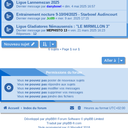
Ligue Lannemezan 2025
Dernier message par
danybowl
«
dim. 4 mai 2025 16:57
Entrainement nocture 9-10/04/2025 - Starbowl Audincourt
Dernier message par
Jct89
«
mer. 9 avr. 2025 17:15
Ligue Gladiatores Némausensis : "LE MIRMILLON 3"
Dernier message par
MEPHISTO 13
«
ven. 21 mars 2025 16:23
Réponses :
12
Nouveau sujet
6 sujets • Page
1
sur
1
Aller à
Permissions du forum
Vous
ne pouvez pas
poster de nouveaux sujets
Vous
ne pouvez pas
répondre aux sujets
Vous
ne pouvez pas
modifier vos messages
Vous
ne pouvez pas
supprimer vos messages
Vous
ne pouvez pas
joindre des fichiers
Accueil
Index du forum
Heures au format
UTC+02:00
Développé par
phpBB
® Forum Software © phpBB Limited
Traduit par
phpBB-fr.com
Style
promaterial
par ©
Mazeltof
2018