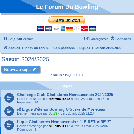
Le Forum Du Bowling
FAQ
Arcade
S’enregistrer
Connexion
Accueil
Index du forum
Compétitions
Ligues
Saison 2024/2025
Saison 2024/2025
Nouveau sujet
6 sujets • Page
1
sur
1
Sujets
Challenge Club Gladiatores Nemausensis 2024/2025
Dernier message par
MEPHISTO 13
«
mar. 26 août 2025 16:15
Réponses :
14
🎳 Ligue d'été au Bowling O'Strike de Monéteau.
Dernier message par
Jct89
«
ven. 25 juil. 2025 11:28
Ligue Gladiatores Nemausensis : "LE RETIAIRE 3"
Dernier message par
MEPHISTO 13
«
ven. 30 mai 2025 14:04
Réponses :
6