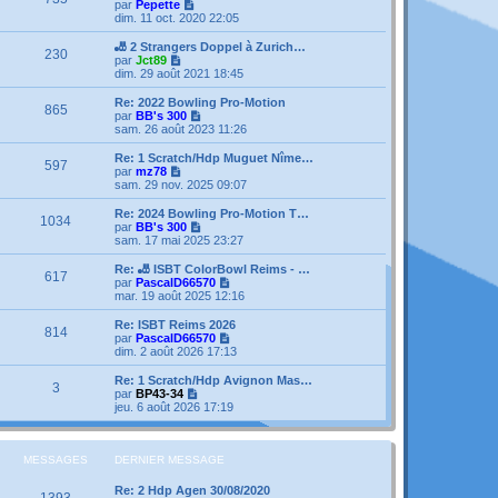
V
par
Pepette
o
dim. 11 oct. 2020 22:05
i
r
🎳 2 Strangers Doppel à Zurich…
230
l
V
par
Jct89
e
o
dim. 29 août 2021 18:45
d
i
e
r
Re: 2022 Bowling Pro-Motion
865
r
l
V
par
BB's 300
n
e
o
sam. 26 août 2023 11:26
i
d
i
e
e
r
Re: 1 Scratch/Hdp Muguet Nîme…
r
597
r
l
V
par
mz78
m
n
e
o
sam. 29 nov. 2025 09:07
e
i
d
i
s
e
e
r
Re: 2024 Bowling Pro-Motion T…
s
r
1034
r
l
V
par
BB's 300
a
m
n
e
o
sam. 17 mai 2025 23:27
g
e
i
d
i
e
s
e
e
r
Re: 🎳 ISBT ColorBowl Reims - …
s
r
617
r
l
V
par
PascalD66570
a
m
n
e
o
mar. 19 août 2025 12:16
g
e
i
d
i
e
s
e
e
r
Re: ISBT Reims 2026
s
r
814
r
l
V
par
PascalD66570
a
m
n
e
o
dim. 2 août 2026 17:13
g
e
i
d
i
e
s
e
e
r
Re: 1 Scratch/Hdp Avignon Mas…
s
r
3
r
l
V
par
BP43-34
a
m
n
e
o
jeu. 6 août 2026 17:19
g
e
i
d
i
e
s
e
e
r
s
r
r
l
a
m
n
e
MESSAGES
DERNIER MESSAGE
g
e
i
d
e
s
e
e
Re: 2 Hdp Agen 30/08/2020
s
1393
r