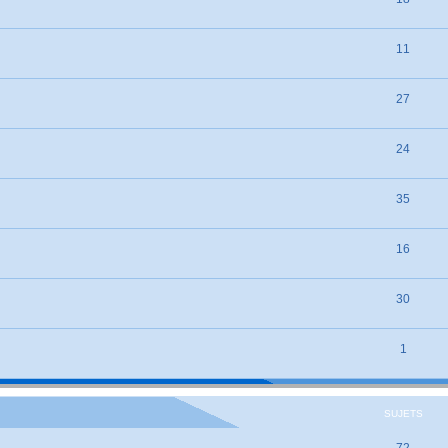
11
27
24
35
16
30
1
SUJETS
72