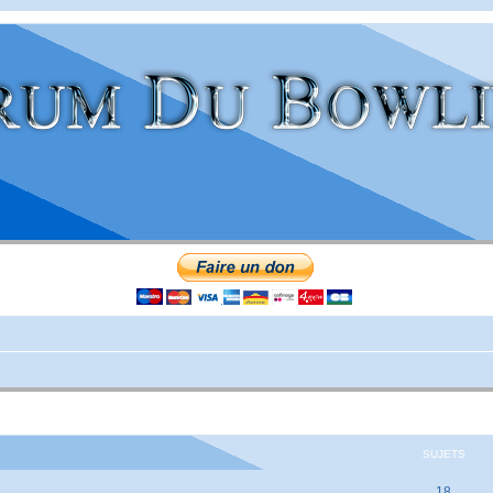
SUJETS
18