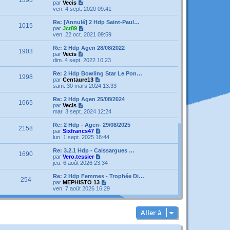
r
V
par
Vecis
a
m
n
o
ven. 4 sept. 2020 09:41
g
e
i
i
e
s
e
r
Re: [Annulé] 2 Hdp Saint-Paul…
s
1015
r
l
V
par
Jct89
a
m
e
o
ven. 22 oct. 2021 09:59
g
e
d
i
e
s
e
r
Re: 2 Hdp Agen 28/08/2022
s
1903
r
l
V
par
Vecis
a
n
e
o
dim. 4 sept. 2022 10:23
g
i
d
i
e
e
e
r
Re: 2 Hdp Bowling Star Le Pon…
r
1998
r
l
V
par
Centaure13
m
n
e
o
sam. 30 mars 2024 13:33
e
i
d
i
s
e
e
r
Re: 2 Hdp Agen 25/08/2024
s
r
1665
r
l
V
par
Vecis
a
m
n
e
o
mar. 3 sept. 2024 12:24
g
e
i
d
i
e
s
e
e
r
Re: 2 Hdp - Agen- 29/08/2025
s
r
2158
r
l
V
par
Sixfrancs47
a
m
n
e
o
lun. 1 sept. 2025 18:44
g
e
i
d
i
e
s
e
e
r
Re: 3.2.1 Hdp - Caissargues …
s
r
1690
r
l
V
par
Vero.tessier
a
m
n
e
o
jeu. 6 août 2026 23:34
g
e
i
d
i
e
s
e
e
r
Re: 2 Hdp Femmes - Trophée Di…
s
r
254
r
l
V
par
MEPHISTO 13
a
m
n
e
o
ven. 7 août 2026 16:29
g
e
i
d
i
e
s
e
e
r
s
r
r
l
a
m
Aller à
n
e
g
e
i
d
e
s
e
e
s
r